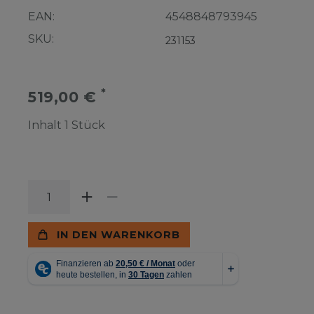
EAN:
4548848793945
SKU:
231153
*
519,00 €
Inhalt
1
Stück
IN DEN WARENKORB