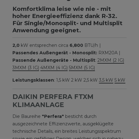
Komfortklima leise wie nie - mit
hoher Energieeffizienz dank R-32.
Für Single/Monosplit- und Multisplit
Anwendung geeignet.
2,0
kW entsprechen circa
6,800
BTU/h |
Passendes Außengerät - Monosplit:
RXM20A |
Passende Außengeräte - Multisplit
:
2MXM (2 IG)
3MXM (3 IG)
4MXM (4 IG)
5MXM (5 IG)
Leistungsklassen
: 1,5 kW 2 kW 2,5 kW
3,5 kW
5 kW
DAIKIN PERFERA FTXM
KLIMAANLAGE
Die Baureihe
"Perfera"
besticht durch
ausgezeichnete Effizienzwerte, ausgeklügelte
technische Details, ein breites Leistungsspektrum
sowie ein gefälliges Design, welches sich in nahezu