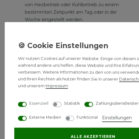
von Heizbetrieb oder Kühlbetrieb zu einem
bestimmten Zeitpunkt am Tag oder in der
Woche eingestellt werden.
Multisplit-Anwendung
:Bis zu 5 Innengeräte
können an ein einziges Multisplit- Außengerät
angeschlossen werden, auch wenn es sich
dabei um Geräte mit unterschiedlichen
Leistungen handelt. Alle Innengeräte können
Wir nutzen Cookies auf unserer Website. Einige von diesen si
in derselben Betriebsart (Kühlen oder Heizen)
während andere uns helfen, diese Website und Ihre Erfahru
individuell betrieben werden.
verbessern. Weitere Informationen zu den von uns verwen
und Ihren Rechten als Nutzer finden Sie in unserer
Daten­sch
Lieferumfang
und unserem
Impressum
.
Wandgerät
Essenziell
Statistik
Zahlungsdienstleister
Infrarotfernbedienung
Installations/Bedienungsanleitung
Externe Medien
Funktional
Einstellungen
Technische Daten
Die technischen Daten, sowie weitere Dokumente,
ALLE AKZEPTIEREN