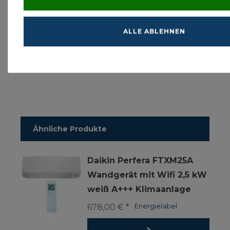
können Sie im Reiter “Dokumente” herunterladen.
Hinweis:
ALLE ABLEHNEN
Die Installation darf nur durch autorisiertes, nach §6
ChemKlimaschutzV zertifiziertes Fachpersonal
durchgeführt werden
Ähnliche Produkte
Daikin Perfera FTXM25A
Wandgerät mit Wifi 2,5 kW
weiß A+++ Klimaanlage
678,00 € *
Energielabel