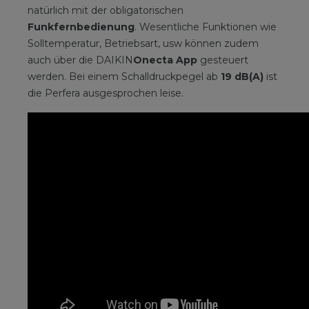
natürlich mit der obligatorischen
Funkfernbedienung
. Wesentliche Funktionen wie
Solltemperatur, Betriebsart, usw können zudem
auch über die DAIKIN
Onecta App
gesteuert
werden. Bei einem Schalldruckpegel ab
19 dB(A)
ist
die Perfera ausgesprochen leise.