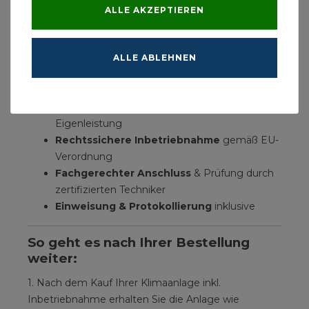
✓ Kondensat- und elektrische Verbindungsleitungen
ALLE AKZEPTIEREN
sind
verlegt & angeschlossen
✓ Die
Zuleitung zum Außengerät
ist vorhanden
ALLE ABLEHNEN
Ihre Vorteile auf einen Blick:
Deutliche Kostenersparnis
durch
Eigenleistung
Rechtssichere Inbetriebnahme
gemäß EU-
Verordnung
Fachgerechter Anschluss
& Prüfung durch
zertifizierten Techniker
Einweisung & Protokollierung
inklusive
So geht es nach Ihrer Bestellung
weiter:
1. Nach dem Kauf Ihrer Klimaanlage inkl.
Inbetriebnahme erhalten Sie die Anlage wie