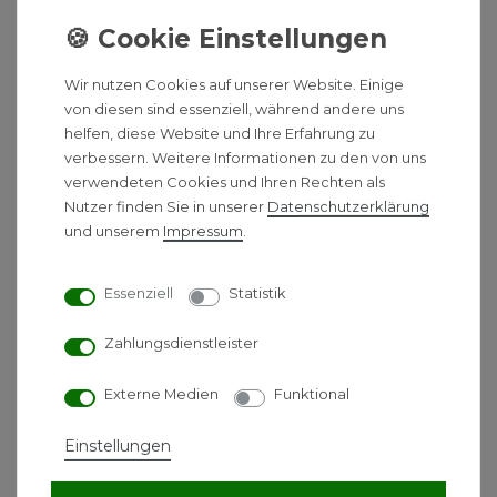
Inbetriebnahmeprotokoll zur Dokumentation
Voraussetzungen für die
Wir nutzen Cookies auf unserer Website. Einige
Inbetriebnahme:
von diesen sind essenziell, während andere uns
helfen, diese Website und Ihre Erfahrung zu
Damit unsere Monteure direkt loslegen können,
verbessern. Weitere Informationen zu den von uns
sollten folgende Vorarbeiten durch Sie bereits
verwendeten Cookies und Ihren Rechten als
erledigt sein:
Nutzer finden Sie in unserer
Daten­schutz­erklärung
und unserem
Impressum
.
✓ Sie haben eine entsprechende
Single-Split
Klimaanlage
bei uns erworben
Essenziell
Statistik
✓ Der Wanddurchbruch ist erfolgt
Zahlungsdienstleister
✓ Innen- und Außengeräte sind
fachgerecht
vormontiert
Externe Medien
Funktional
✓ Kältemittelleitungen sind
verlegt
, aber
noch
Einstellungen
nicht angeschlossen