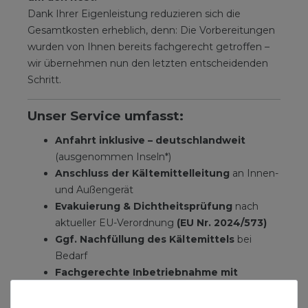
Dank Ihrer Eigenleistung reduzieren sich die
Gesamtkosten erheblich, denn: Die Vorbereitungen
wurden von Ihnen bereits fachgerecht getroffen –
wir übernehmen nun den letzten entscheidenden
Schritt.
Unser Service umfasst:
Anfahrt inklusive – deutschlandweit
(ausgenommen Inseln*)
Anschluss der Kältemittelleitung
an Innen-
und Außengerät
Evakuierung & Dichtheitsprüfung
nach
aktueller EU-Verordnung
(EU Nr. 2024/573)
Ggf. Nachfüllung des Kältemittels
bei
Bedarf
Fachgerechte Inbetriebnahme mit
Einweisung
in die Bedienung
Abnahme durch den Kunden
inkl.