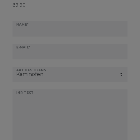
89 90.
Ceres::Template.mailFormHoneypotLabel
NAME*
E-MAIL*
ART DES OFENS
IHR TEXT