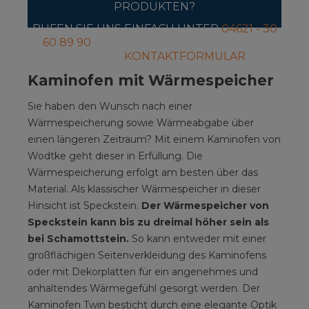
PRODUKTEN?
RUFEN SIE UNS EINFACH UNTER
04621 - 30
60 89 90
AN ODER SCHREIBEN SIE UNS
ÜBER DAS
KONTAKTFORMULAR
.
Kaminofen mit Wärmespeicher
Sie haben den Wunsch nach einer
Wärmespeicherung sowie Wärmeabgabe über
einen längeren Zeitraum? Mit einem Kaminofen von
Wodtke geht dieser in Erfüllung. Die
Wärmespeicherung erfolgt am besten über das
Material. Als klassischer Wärmespeicher in dieser
Hinsicht ist Speckstein.
Der Wärmespeicher von
Speckstein kann bis zu dreimal höher sein als
bei Schamottstein.
So kann entweder mit einer
großflächigen Seitenverkleidung des Kaminofens
oder mit Dekorplatten für ein angenehmes und
anhaltendes Wärmegefühl gesorgt werden. Der
Kaminofen Twin
besticht durch eine elegante Optik