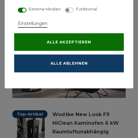
Wärmespeicher.
Externe Medien
Funktional
Einstellungen
ALLE AKZEPTIEREN
ALLE ABLEHNEN
Top-Artikel
Wodtke New Look F9
HiClean Kaminofen 6 kW
Raumluftunabhängig