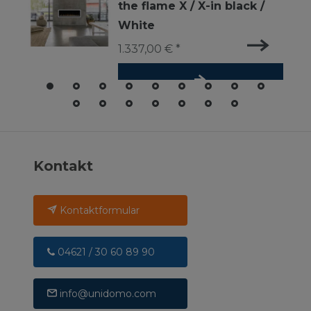
the flame X / X-in black /
White
1.337,00 € *
*
inkl. ges. MwSt.
-
Versandkostenfrei ab 500 €
Kontakt
Kontaktformular
04621 / 30 60 89 90
info@unidomo.com