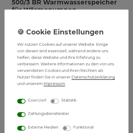
500/3 BR Warmwasserspeicher
für Wärmepumpen
uniSTOR plus VIH RW 500/3 BR
Warmwasserspeicher für die
Kombination mit Wärmepumpen
Wir nutzen Cookies auf unserer Website. Einige
Produktvorteile:
von diesen sind essenziell, während andere uns
- Warmwasserspeicher, indirekt beheizt
helfen, diese Website und Ihre Erfahrung zu
- Trinkwasserseitig (Speicher und Wärmetauscher)
verbessern. Weitere Informationen zu den von uns
mit hochwertiger Emaillierung
verwendeten Cookies und Ihren Rechten als
- Analoge Speichertemperaturanzeige
Nutzer finden Sie in unserer
Daten­schutz­erklärung
- Glattrohrregister mit großer, speziell für
und unserem
Impressum
.
Wärmepumpen ausgelegte
Wärmeübertragungsfläche
Essenziell
Statistik
- Hochwertige Wärmedämmung
Zahlungsdienstleister
Ausstattung:
- Speicher fest eingeschäumt
Externe Medien
Funktional
- abnehmbarer Speichermantel