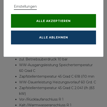
- Rohrwendelwärmetauscher
Einstellungen
- Magnesiumschutzanode
- Reinigungsöffnung /Flansch für E-Heizstab
- Zirkulationsanschluss
ALLE AKZEPTIEREN
- Transportlaschen beiliegend
ALLE ABLEHNEN
Technische Daten:
Speicherinhalt 460 l
Heizungswasserinhalt 38,6 l
zul. Betriebsüberdruck 10 bar
WW-Ausgangsleistung Speichertemperatur
60 Grad C
Zapfstellentemperatur 45 Grad C 618 l/10 min
WW-Dauerleistung Heizungsvorlauf 60 Grd. C
Zapfstellentemperatur 45 Grad C 2.041 l/h (83
kW)
Vor-/Rücklaufanschluss R 1
Kalt-/Warmwasseranschluss R 1