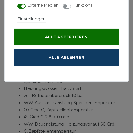
Externe Medien
Funktional
Ausstattung:
Einstellungen
- Hochwertige Vakuum-Wärmedämmung
- Integrierte Fremdstromanode
- Rohrwendelwärmetauscher
ALLE AKZEPTIEREN
- Reinigungsöffnung/Flansch für E-Heizstab
- Zirkulationsanschluss
- Transportlaschen beiliegend
ALLE ABLEHNEN
Technische Daten:
Speicherinhalt 460 l
Heizungswasserinhalt 38,6 l
zul. Betriebsüberdruck 10 bar
WW-Ausgangsleistung Speichertemperatur
60 Grad C, Zapfstellentemperatur
45 Grad C 618 l/10 min
WW-Dauerleistung Heizungsvorlauf 60 Grd.
C, Zapfstellentemperatur