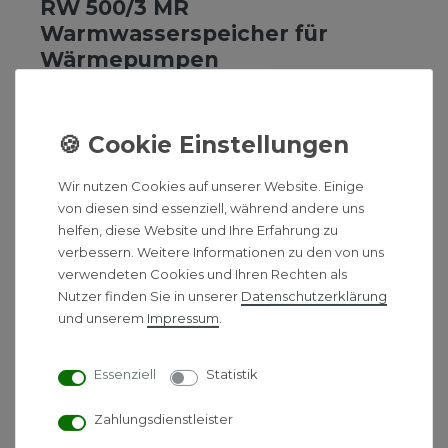
RW 500/3 MR
Warmwasserspeicher für
Wärmepumpen
uniSTOR excl. VIH RW 500/3 MR
Warmwasserspeicher für die
Kombination mit Wärmepumpen
Produktvorteile:
Wir nutzen Cookies auf unserer Website. Einige
- Mit Green iQ ausgezeichnet
von diesen sind essenziell, während andere uns
- Warmwasserspeicher, indirekt beheizt
helfen, diese Website und Ihre Erfahrung zu
- Trinkwasserseitig (Speicher und Wärmetauscher)
verbessern. Weitere Informationen zu den von uns
mit hochwertiger Emaillierung
verwendeten Cookies und Ihren Rechten als
Nutzer finden Sie in unserer
Daten­schutz­erklärung
- Digitale Speicheranzeige ( Temperatur,
und unserem
Impressum
.
Speicherladung und Fehlermeldungen)
- Glattrohrregister mit großer, speziell für
Wärmepumpen ausgelegte
Essenziell
Statistik
Wärmeübertragungsfläche
- Einfache Einbringung durch abnehmbare
Zahlungsdienstleister
Wärmedämmung