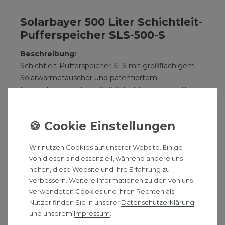
Solarbayer 500 Liter Schichtleit-
Pufferspeicher SLS-500-S
Beschreibung:
Schichtleit-Pufferspeicher SLS mit großflächigem
Solarwärmetauscher und patentiertem
thermohydraulischem SLS Schichtleitsystem. Das
SLS-System im Vor- und Rücklauf ermöglicht eine
ideale Wärmeschichtung, bei sofortiger
Verfügbarkeit der Wärme.
Die Brandschutz-Wärmedämmung ISO-B1
Wir nutzen Cookies auf unserer Website. Einige
ermöglicht durch seine hervorragenden
von diesen sind essenziell, während andere uns
Materialeigenschaften geringe Wärmeverluste. Sie
helfen, diese Website und Ihre Erfahrung zu
besteht aus einem hochwertigen Vliesmaterial mit
verbessern. Weitere Informationen zu den von uns
einem robusten PVC-Mantel, inkl. metallischem
verwendeten Cookies und Ihren Rechten als
Schnellverschlusssystem zur einfachsten Montage.
Nutzer finden Sie in unserer
Daten­schutz­erklärung
Technische Daten:
und unserem
Impressum
.
Nennvolumen: 485 Liter