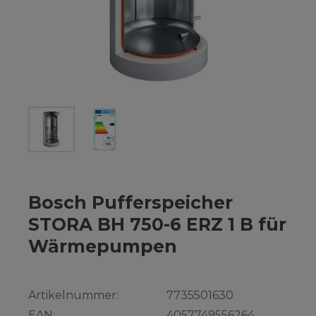
Bosch Pufferspeicher
STORA BH 750-6 ERZ 1 B für
Wärmepumpen
Artikelnummer:
7735501630
EAN:
4057749556264