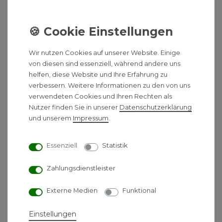
Pufferspeicher STORA BH 750-6
ERZ 1 B 1820x1030 mm silber
Gerätebeschreibung:
- Pufferspeicher für Wärmepumpen mit effizienter,
Wir nutzen Cookies auf unserer Website. Einige
temperatursensibler Schichtladeeinheit mit 2
von diesen sind essenziell, während andere uns
Rücklaufanschlüssen, Diffusorstab zur beruhigten
helfen, diese Website und Ihre Erfahrung zu
Beladung und 2 Trennblechen zur Vermeidung der
verbessern. Weitere Informationen zu den von uns
Durchmischung der Temperaturzonen
verwendeten Cookies und Ihren Rechten als
- Kompaktes Speichervolumen mit 500/750/1000
Nutzer finden Sie in unserer
Daten­schutz­erklärung
Litern
und unserem
Impressum
.
- 500 Liter Speicher eingeschäumt, BH 500-6 ERZ
(1) B zusätzlich mit 40 mm Vliesisolierung
Essenziell
Statistik
(Energieeffizienzklasse B)
- ab 750 l: Isolierung aus Hartschaum-Schalen mit
Zahlungsdienstleister
weißem oder silbernem Folienmantel
- Muffe Rp 1 1/2 Zoll mit Stopfen für Elektroheizung
Externe Medien
Funktional
- Hinweis: Speicherfühler ist im Lieferumfang der
Wärmepumpe enthalten
Einstellungen