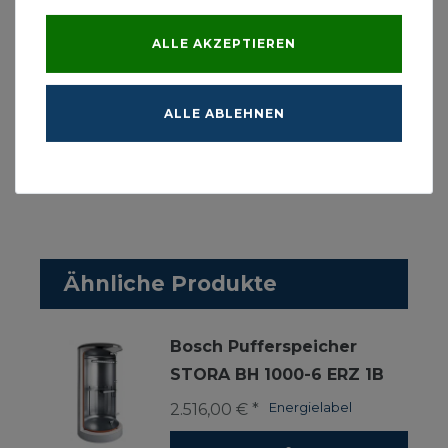
Energieeffizienzklasse: B
Speichervolumen: 750 l
ALLE AKZEPTIEREN
Speicherinhalt: 750 l
Vorlauf/Rücklauf Speicher: G 1 1/2 Zoll
Maximaler Betriebsdruck Heizwasser: 3 bar
ALLE ABLEHNEN
Maximale Betriebtemperatur Heizwasser: 95 C
Nettogewicht: 155 kg
Ähnliche Produkte
Bosch Pufferspeicher
STORA BH 1000-6 ERZ 1B
2.516,00 € *
Energielabel