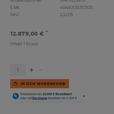
Artikelnummer:
9147922W01
EAN:
4045013530300
SKU:
232115
*
12.879,00 €
Inhalt
1
Stück
IN DEN WARENKORB