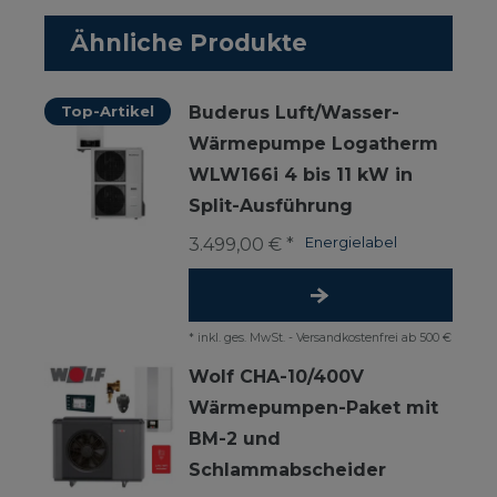
Ähnliche Produkte
Top-Artikel
Buderus Luft/Wasser-
Wärmepumpe Logatherm
WLW166i 4 bis 11 kW in
Split-Ausführung
3.499,00 € *
Energielabel
*
inkl. ges. MwSt.
-
Versandkostenfrei ab 500 €
Wolf CHA-10/400V
Wärmepumpen-Paket mit
BM-2 und
Schlammabscheider