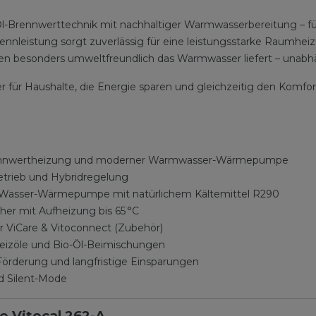
-Brennwerttechnik mit nachhaltiger Warmwasserbereitung – für
nnleistung sorgt zuverlässig für eine leistungsstarke Raumhei
besonders umweltfreundlich das Warmwasser liefert – unabhä
er für Haushalte, die Energie sparen und gleichzeitig den Komfo
l-Brennwertheizung und moderner Warmwasser-Wärmepumpe
etrieb und Hybridregelung
Wasser-Wärmepumpe mit natürlichem Kältemittel R290
her mit Aufheizung bis 65 °C
r ViCare & Vitoconnect (Zubehör)
 Heizöle und Bio-Öl-Beimischungen
 Förderung und langfristige Einsparungen
d Silent-Mode
e Vitocal 262-A