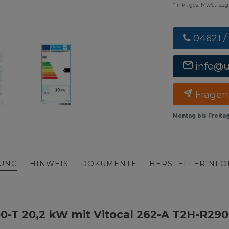
* inkl. ges. MwSt. zz
04621 /
info@
Fragen
Montag bis Freita
BUNG
HINWEIS
DOKUMENTE
HERSTELLERINF
00-T 20,2 kW mit Vitocal 262-A T2H-