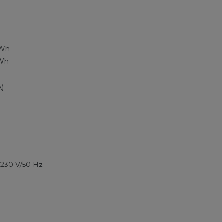
kWh
kWh
A)
 230 V/50 Hz