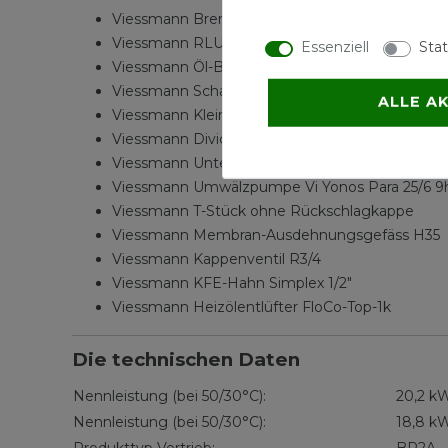
Viessmann Brennerhaube Vitorond R05
Viessmann RLU-Set für Vitorondens 200-T BR2
Essenziell
Stat
Viessmann Öl-Brennwert Wärmetauscher 18-3
Viessmann Schalldämpfer DN70
ALLE A
Viessmann Kleinverteiler
Viessmann Divicon DN25 Wilo Para
Viessmann Untergest. für BR2A 20,2/24,6 kW
Viessmann Umwälzpumpe Vi Yonos Para 25/6 9
Viessmann T-Stück ohne Rückschlagkappe
Viessmann Membran-Ausdehnungsgefäss H35
Viessmann Kappenventil R3/4
Viessmann KFE-Hahn Simplex 1/2"
Viessmann Heizölentlüfter FloCo-Top-1k
Die technischen Daten
Nennleistung (bei 50/30°C):
20,2 k
Nennleistung (bei 50/30°C):
18,8 k
Produkttyp Vertrieb:
BR2A