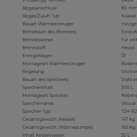
Abgasanschluss:
80 m
Abgas/Zuluft Typ:
Koaxia
Bauart Wärmeerzeuger:
Heizge
Betriebsart des Brenners:
Einstuf
Betriebsweise:
Für wit
Brennstoff:
Heizöl
Energieträger:
Öl
Montageart Wärmeerzeuger:
Boden
Regelung:
Vitotr
Bauart des Speichers:
Stahl e
Speicherinhalt:
300 L
Montageart Speicher:
Nebeng
Speichername:
Vitocal
Speicher-Typ:
T2H-R
Gesamtgewicht (Kessel):
147 kg
Gesamtgewicht (Wärmepumpe):
160 kg
Inhalt Kesselwasser:
32 L