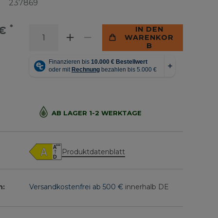
237869
*
 €
IN DEN
WARENKOR
B
AB LAGER 1-2 WERKTAGE
Produktdatenblatt
n:
Versandkostenfrei ab 500 €
innerhalb DE