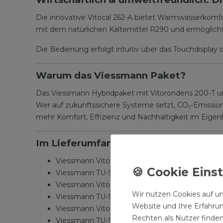
Die innovative Vitocal 262-A bietet Warmwasserkomfo
mit dem natürlichen Kältemittel R290 und ermöglich
Die Bedienung erfolgt intuitiv über das Touchdisplay 
Warum das Viessmann Paket?
Das Viessmann Hybridpaket mit Vitorondens 200-T un
Wer auf zukunftssichere Systeme setzt, CO₂-Emissione
mehr Komfort, Effizienz und Nachhaltigkeit im Eigen
Im Lieferumfang enthalten
Viessmann Vitorondens 200-T BR2A 20,2 kW Öl
Viessmann TU-Set für Vitorondens 200-T BR2A
Viessmann Vitocal 262-A T2H-R290 Warmwas
Wir nutzen Cookies auf un
Viessmann TU-Set für Vitocal 262-A T2E/T2H-R
Website und Ihre Erfahru
Viessmann Vitoflame 300 VHG 18 kW Ölbrenne
Rechten als Nutzer finden
Viessmann TU-Set für Vitoflame 300 18-33 kW