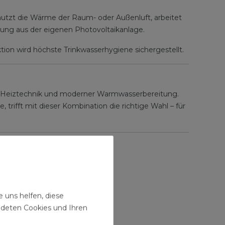
nutzt die Wärme der Raum- oder Außenluft, arbeitet
ung aus der eigenen Photovoltaikanlage.
tion wird höchste Trinkwasserhygiene sichergestellt.
er Heiztechnik und moderner Warmwasserbereitung.
rifft mit dieser Kombination die richtige Wahl – für
 uns helfen, diese
ndeten Cookies und Ihren