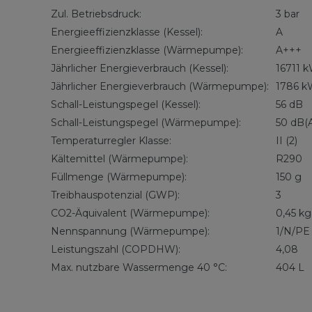
Zul. Betriebsdruck:
3 bar
Energieeffizienzklasse (Kessel):
A
Energieeffizienzklasse (Wärmepumpe):
A+++
Jährlicher Energieverbrauch (Kessel):
16711 
Jährlicher Energieverbrauch (Wärmepumpe):
1786 
Schall-Leistungspegel (Kessel):
56 dB
Schall-Leistungspegel (Wärmepumpe):
50 dB(
Temperaturregler Klasse:
II (2)
Kältemittel (Wärmepumpe):
R290
Füllmenge (Wärmepumpe):
150 g
Treibhauspotenzial (GWP):
3
CO2-Äquivalent (Wärmepumpe):
0,45 kg
Nennspannung (Wärmepumpe):
1/N/PE
Leistungszahl (COPDHW):
4,08
Max. nutzbare Wassermenge 40 °C:
404 L