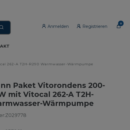
0
Anmelden
Registrieren
AKT
itocal 262-A T2H-R290 Warmwasser-Wärmpumpe
nn Paket Vitorondens 200-
W mit Vitocal 262-A T2H-
armwasser-Wärmpumpe
r:
Z029778