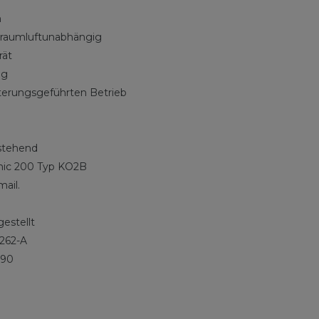
m
l raumluftunabhängig
rät
ig
terungsgeführten Betrieb
stehend
onic 200 Typ KO2B
mail.
estellt
 262-A
290