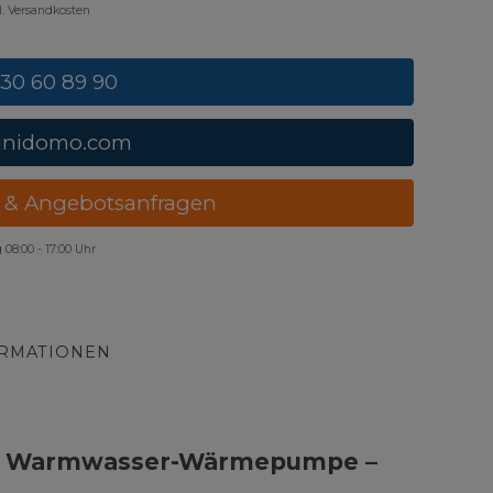
gl. Versandkosten
 30 60 89 90
unidomo.com
 & Angebotsanfragen
g
08:00 - 17:00 Uhr
ORMATIONEN
R290 Warmwasser-Wärmepumpe –