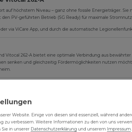
rt auf höchstem Niveau – ganz ohne fossile Energieträger. Sie 
t den PV-geführten Betrieb (SG Ready) für maximale Stromnutz
oder via ViCare App, und durch die automatische Legionellenfunk
d Vitocal 262-A bietet eine optimale Verbindung aus bewährt
n senken und gleichzeitig Fördermöglichkeiten nutzen möchte, t
heim.
-Kessel
 18-50 kW
ser-Wärmepumpe
serer Website. Einige von diesen sind essenziell, während andere
290
ng zu verbessern. Weitere Informationen zu den von uns verwe
r
 Sie in unserer
Daten­schutz­erklärung
und unserem
Impressum
.