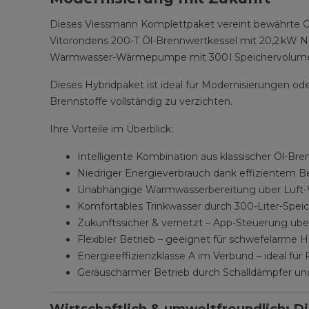
Dieses Viessmann Komplettpaket vereint bewährte Öl
Vitorondens 200-T Öl-Brennwertkessel mit 20,2 kW Ne
Warmwasser-Wärmepumpe mit 300 l Speichervolumen 
Dieses Hybridpaket ist ideal für Modernisierungen od
Brennstoffe vollständig zu verzichten.
Ihre Vorteile im Überblick:
Intelligente Kombination aus klassischer Ö
Niedriger Energieverbrauch dank effizientem B
Unabhängige Warmwasserbereitung über Luft-
Komfortables Trinkwasser durch 300-Liter-Speic
Zukunftssicher & vernetzt – App-Steuerung übe
Flexibler Betrieb – geeignet für schwefelarme
Energieeffizienzklasse A im Verbund – ideal für
Geräuscharmer Betrieb durch Schalldämpfer un
Wirtschaftlich & umweltfreundlich: Di