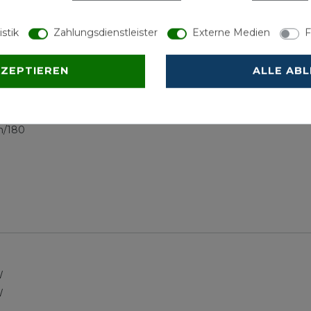
A 18-33 kW
istik
Zahlungsdienstleister
Externe Medien
F
3 kW
KZEPTIEREN
ALLE AB
h/180
W
W