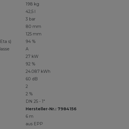
198 kg
42,5 l
3 bar
80 mm
125 mm
Eta s)
94 %
lasse
A
27 kW
92 %
24.087 kWh
60 dB
2
2 %
DN 25 - 1"
Hersteller-Nr.: 7984156
6 m
aus EPP