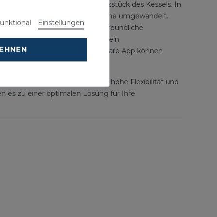
r Brennwertnutzung ist das Herzstück des Kessels. In
effizient bis zu 98 Prozent in Wärme umgewandelt.
unktional
Einstellungen
tzung ermöglicht eine benutzerfreundliche
en Heizkreisen komfortabel regeln.
LEHNEN
gen ein Kinderspiel. Mit der ViCare App können
ungsanlage, die sich durch ihre hohe Flexibilität und
n es zu einer optimalen Lösung für Ihre