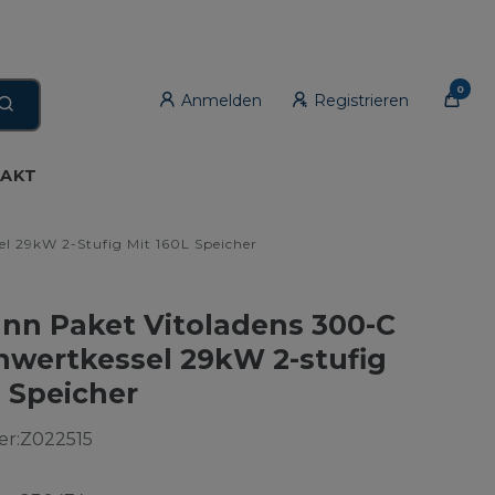
0
Anmelden
Registrieren
AKT
l 29kW 2-Stufig Mit 160L Speicher
nn Paket Vitoladens 300-C
nwertkessel 29kW 2-stufig
L Speicher
r:
Z022515