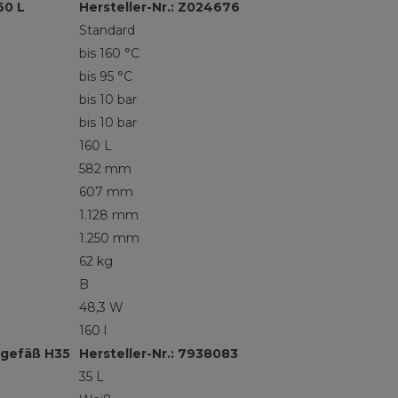
60 L
Hersteller-Nr.: Z024676
Standard
bis 160 °C
bis 95 °C
bis 10 bar
bis 10 bar
160 L
582 mm
607 mm
1.128 mm
1.250 mm
62 kg
B
48,3 W
160 l
sgefäß H35
Hersteller-Nr.: 7938083
35 L