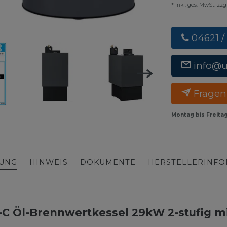
* inkl. ges. MwSt. zz
04621 /
info@
Fragen
Montag bis Freita
BUNG
HINWEIS
DOKUMENTE
HERSTELLERINF
C Öl-Brennwertkessel 29kW 2-stufig mi