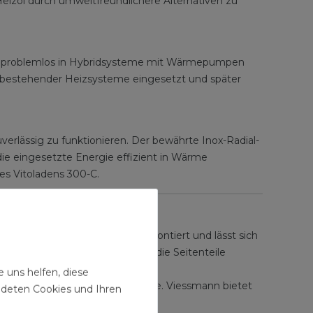
 Heizöl durch umweltfreundlichere Alternativen zu
sich problemlos in Hybridsysteme mit Wärmepumpen
g bestehender Heizsysteme eingesetzt und später
rlässig zu funktionieren. Der bewährte Inox-Radial-
die eingesetzte Energie effizient in Wärme
es Vitoladens 300-C.
Kessel ist bereits ab Werk vormontiert und lässt sich
ngten Platzverhältnissen können die Seitenteile
 uns helfen, diese
tzung kostenloser Sonnenenergie. Viessmann bietet
ndeten Cookies und Ihren