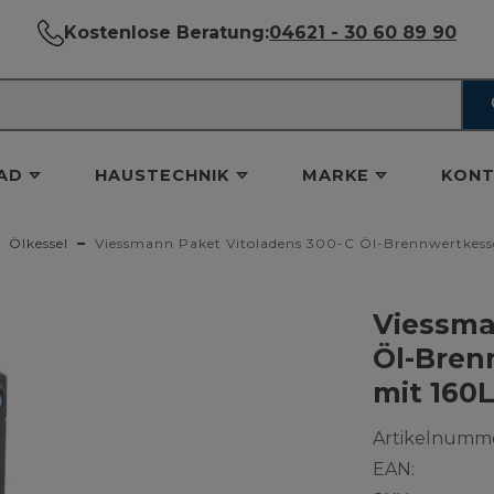
Kostenlose Beratung:
04621 - 30 60 89 90
AD
HAUSTECHNIK
MARKE
KONT
Ölkessel
Viessmann Paket Vitoladens 300-C Öl-Brennwertkesse
Viessma
Öl-Bren
mit 160
Artikelnumme
EAN: