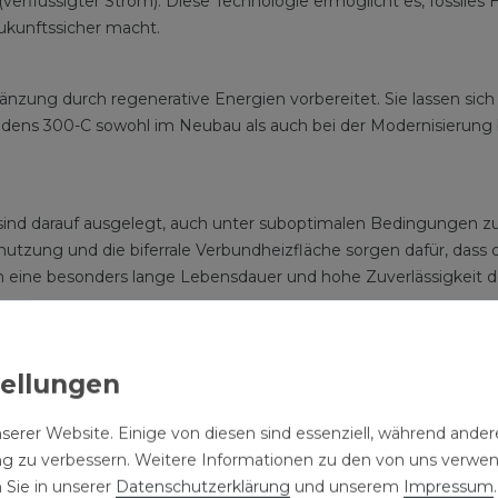
verflüssigter Strom). Diese Technologie ermöglicht es, fossiles
ukunftssicher macht.
gänzung durch regenerative Energien vorbereitet. Sie lassen 
oladens 300-C sowohl im Neubau als auch bei der Modernisierun
ind darauf ausgelegt, auch unter suboptimalen Bedingungen zuve
utzung und die biferrale Verbundheizfläche sorgen dafür, dass 
 eine besonders lange Lebensdauer und hohe Zuverlässigkeit d
hlüsse des Vitoladens 300-C befinden sich an der Oberseite. Der 
rweitertes Transportzubehör erleichtert die Einbringung. Bei bee
serer Website. Einige von diesen sind essenziell, während andere
en Heizungsanlage gehört auch innovative Solartechnik zur Nu
ng zu verbessern. Weitere Informationen zu den von uns verwe
tes System.
 Sie in unserer
Daten­schutz­erklärung
und unserem
Impressum
.