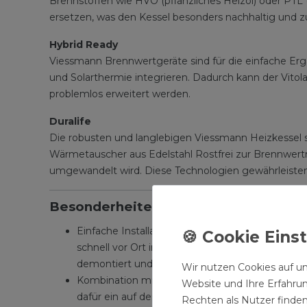
Brennstoffen wie HVO (pflanzliches Heizöl) oder PTL (
ersetzen, was den Kessel besonders nachhaltig und z
Hybrid Ready
Viessmann Brennwertgeräte sind für die einfache Er
und Solarthermie integrieren. Dadurch kann der Vit
problemlos erweitert werden.
Duralife
Die robusten und langlebigen Viessmann Heizkessel s
Wärmetauscher aus Edelstahl Rostfrei zur Brennwertn
umgewandelt wird. Diese Technologien gewährleisten
Besonderheiten:
Einfache Installation und Kombination: Alle Ansc
schnell vor Ort installieren. Angepasstes und e
demontiert und der Brenner abgebaut werden.
Wir nutzen Cookies auf un
Kombination mit Solartechnik: Zu einer modern
Website und Ihre Erfahru
dafür ein auf den Vitoladens 300-C abgestimm
Rechten als Nutzer finden