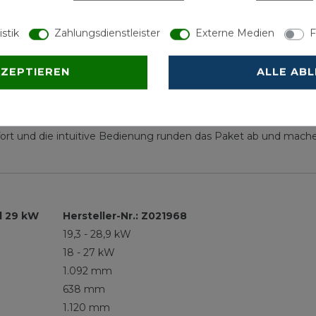
eständige Inox-Radial-Wärmetauscher aus Edelstahl Rostfrei zu
heizfläche wird die eingesetzte Energie nahezu verlustfrei und 
istik
Zahlungsdienstleister
Externe Medien
F
ng Vitotronic 200 mit Klartextanzeige und grafischer Unterstü
izungsanlagen mit einem ungemischten und bis zu zwei gemischt
KZEPTIEREN
ALLE AB
inem Smartphone ist die Bedienung von Viessmann Heizungsanla
Sie in eine zuverlässige, effiziente und umweltfreundliche Heiz
ort und die intuitive Bedienung runden das Paket ab und mache
l 29 kW
Hersteller-Nr.: Z021968
19,3 - 28,9 kW
18 - 27 kW
1.092 mm
638 mm
1.120 mm