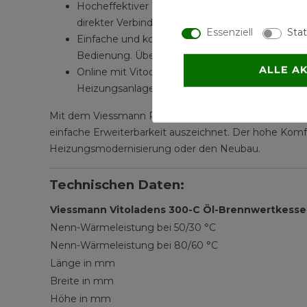
Hocheffektiver Wärmetauscher: Der korrosionsb
direkter Verbindung mit der biferralen Verbund
Essenziell
Stat
Einfache und komfortable Regelung: Die Regelu
Bedienung. Über die Vitotronic lassen sich He
ALLE A
Online mit Vitoconnect: Mit Vitoconnect und e
Heizungsanlagen gesteuert werden.
Mit dem Viessmann Paket Vitoladens 300-C investieren 
einfache Erweiterbarkeit auszeichnet. Der hohe Komf
Heizungsmodernisierung oder den Neubau.
Technischen Daten:
Viessmann Vitoladens 300-C Öl-Brennwertkesse
Nenn-Wärmeleistung bei 50/30 °C
Nenn-Wärmeleistung bei 80/60 °C
Länge in mm
Breite in mm
Höhe in mm