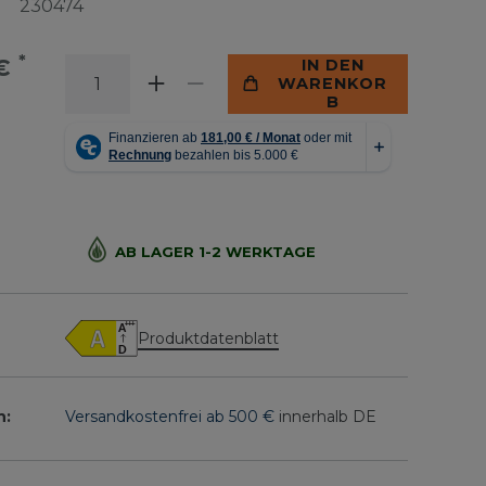
230474
*
 €
IN DEN
WARENKOR
B
AB LAGER 1-2 WERKTAGE
Produktdatenblatt
n:
Versandkostenfrei ab 500 €
innerhalb DE