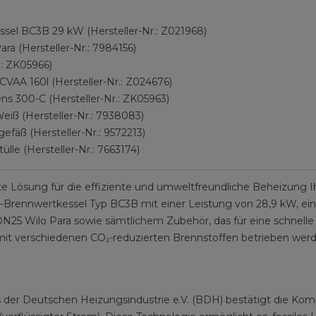
sel BC3B 29 kW (Hersteller-Nr.: Z021968)
 (Hersteller-Nr.: 7984156)
: ZK05966)
VAA 160l (Hersteller-Nr.: Z024676)
s 300-C (Hersteller-Nr.: ZK05963)
ß (Hersteller-Nr.: 7938083)
fäß (Hersteller-Nr.: 9572213)
le (Hersteller-Nr.: 7663174)
te Lösung für die effiziente und umweltfreundliche Beheizung I
Brennwertkessel Typ BC3B mit einer Leistung von 28,9 kW, ein
Wilo Para sowie sämtlichem Zubehör, das für eine schnelle und 
r mit verschiedenen CO₂-reduzierten Brennstoffen betrieben we
er Deutschen Heizungsindustrie e.V. (BDH) bestätigt die Kompat