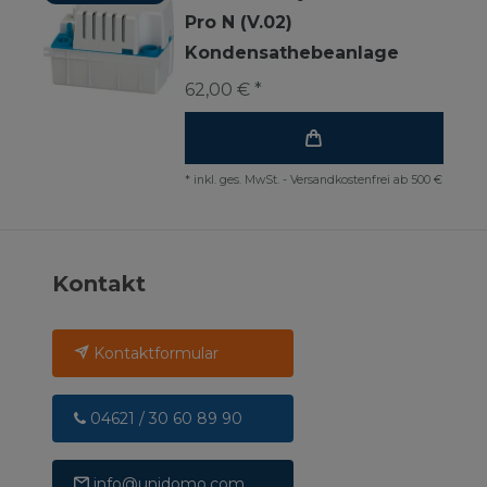
Pro N (V.02)
Kondensathebeanlage
62,00 € *
*
inkl. ges. MwSt.
-
Versandkostenfrei ab 500 €
Kontakt
Kontaktformular
04621 / 30 60 89 90
info@unidomo.com