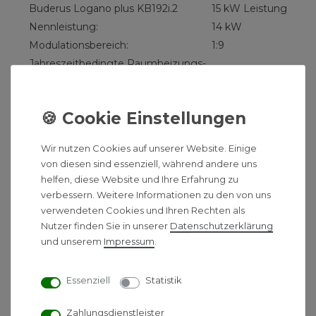
Buderus Logano plus KB192i.2
15 kW Leistung
Nennleistung:
14 kW
Modulationsbereich:
1:9
Jahreszeitbedingte Raumheizungs-
bis 95 %
Energieeffizienz:
Max. Vorlauftemperatur:
85 °C
Schallleistungspegel:
49 dB(A)
Energieeffizienzklassen-Spektrum:
A+++ -> G
Wir nutzen Cookies auf unserer Website. Einige
Energieeffizienzklasse:
A
von diesen sind essenziell, während andere uns
Gewicht:
71 kg
helfen, diese Website und Ihre Erfahrung zu
1016 x 600 x
verbessern. Weitere Informationen zu den von uns
Abmessungen (HxBxT):
630 mm
verwendeten Cookies und Ihren Rechten als
DN 125/80
Nutzer finden Sie in unserer
Daten­schutz­erklärung
Abgasanschluss:
und unserem
Impressum
.
Innen
Erdgas 2H(E) /
Gasart:
2L (LL)
Essenziell
Statistik
Wasserstoffbeimischungen:
bis zu 20 Vol%
Zahlungsdienstleister
Ja (Buderus