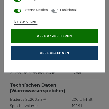
LAN- und Funkmodul:
MX400)
Externe Medien
Funktional
Wärmeleistung (Voll-/Teillast) bei
15,1 kW
50/30 C:
Einstellungen
Wärmeleistung (Voll-/Teillast) bei
13,9 kW
80/60 C:
Abgastemperatur (Volllast) bei 50/30:
39 °C
ALLE AKZEPTIEREN
Abgastemperatur (Volllast) bei
64 °C
80/60:
ALLE ABLEHNEN
Verfügbarer Förderdruck:
70 Pa
CE-
CE-Kennzeichen:
0085CR0220
Zuläss. Betriebsüberdruck:
3 bar
Technischen Daten
(Warmwasserspeicher)
Buderus SU200.5 S-A
200 L Inhalt
Speichervolume:
192,9 l