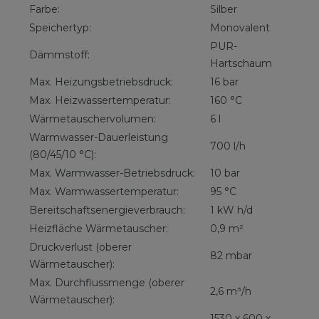
Farbe:
Silber
Speichertyp:
Monovalent
PUR-
Dämmstoff:
Hartschaum
Max. Heizungsbetriebsdruck:
16 bar
Max. Heizwassertemperatur:
160 °C
Wärmetauschervolumen:
6 l
Warmwasser-Dauerleistung
700 l/h
(80/45/10 °C):
Max. Warmwasser-Betriebsdruck:
10 bar
Max. Warmwassertemperatur:
95 °C
Bereitschaftsenergieverbrauch:
1 kW h/d
Heizfläche Wärmetauscher:
0,9 m²
Druckverlust (oberer
82 mbar
Wärmetauscher):
Max. Durchflussmenge (oberer
2,6 m³/h
Wärmetauscher):
1530 x 600 x