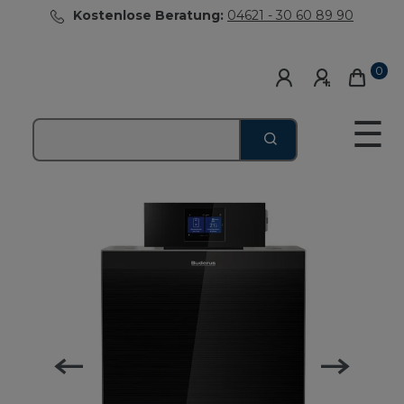
Kostenlose Beratung:
04621 - 30 60 89 90
0
☰