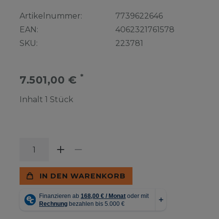
Artikelnummer:
7739622646
EAN:
4062321761578
SKU:
223781
*
7.501,00 €
Inhalt
1
Stück
IN DEN WARENKORB