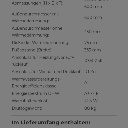
Abmessungen (H x B x T):
600 mm
Außendurchmesser mit
600 mm
Wärmedämmung:
Außendurchmesser ohne
450 mm
Wärmedämmung:
Dicke der Wärmedämmung:
75 mm
Fußabstand (Breite):
333 mm
Anschluss für Heizungsvorlauf/-
R3/4 Zoll
rücklauf:
Anschluss für Vorlauf und Rücklauf:
R1 Zoll
Warmwasserbereitungs-
A
Energieeffizienzklasse:
Energiespektrum DHW:
A+ -> F
Warmhalteverlust:
41,4 W
Bruttogewicht:
88 kg
Im Lieferumfang enthalten: