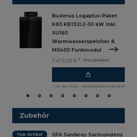
Buderus Logaplus-Paket
K83 KB192i.2-30 kW inkl.
SU160
Warmwasserspeicher &
MX400 Funkmodul
7.473,00 € *
Energielabel
*
inkl. ges. MwSt.
-
Versandkostenfrei ab 500 €
Zubehör
Top-Artikel
SFA Sanibroy Sanicondens