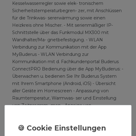
Kesselwasserregler sowie elek- tronischem
Sicherheitstemperaturbegren- zer, mit Anschlüssen
für die Trinkwas- sererwärmung sowie einen
Heizkreis ohne Mischer. - Mit serienmäßiger IP-
Schnittstelle über das Funkmodul MX300 mit
Wandhalter/Ma- gnetbefestigung. - WLAN
Verbindung zur Kommunikation mit der App
MyBuderus - WLAN Verbindung zur
Kommunikation mit d. Fachkundenportal Buderus
ConnectPRO Bedienung über die App MyBuderus: -
Überwachen u. bedienen Sie Ihr Buderus System
mit Ihrem Smartphone (Android, iOS) - Übersicht
aller Geräte im Homescreen - Anpassung von
Raumtemperatur, Warmwas- ser und Einstellung
von Zeitprogram- men - Anzeige von
Energieverbräuchen und de- ren Historie
Fernüberwachung über Fachkundenportal Buderus
ConnectPRO mit PC / Tablet: - System-
Bedieneinheit Logamatic BC400 für Kessel mit