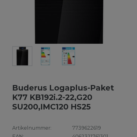
Buderus Logaplus-Paket
K77 KB192i.2-22,G20
SU200,IMC120 HS25
Artikelnummer:
7739622619
EAN:
4062321761301