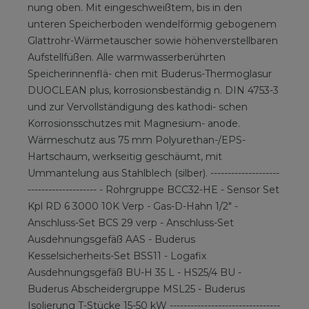
nung oben. Mit eingeschweißtem, bis in den
unteren Speicherboden wendelförmig gebogenem
Glattrohr-Wärmetauscher sowie höhenverstellbaren
Aufstellfüßen. Alle warmwasserberührten
Speicherinnenflä- chen mit Buderus-Thermoglasur
DUOCLEAN plus, korrosionsbeständig n. DIN 4753-3
und zur Vervollständigung des kathodi- schen
Korrosionsschutzes mit Magnesium- anode.
Wärmeschutz aus 75 mm Polyurethan-/EPS-
Hartschaum, werkseitig geschäumt, mit
Ummantelung aus Stahlblech (silber). --------------------
-------------------- - Rohrgruppe BCC32-HE - Sensor Set
Kpl RD 6 3000 10K Verp - Gas-D-Hahn 1/2" -
Anschluss-Set BCS 29 verp - Anschluss-Set
Ausdehnungsgefäß AAS - Buderus
Kesselsicherheits-Set BSS11 - Logafix
Ausdehnungsgefäß BU-H 35 L - HS25/4 BU -
Buderus Abscheidergruppe MSL25 - Buderus
Isolierung T-Stücke 15-50 kW --------------------------------