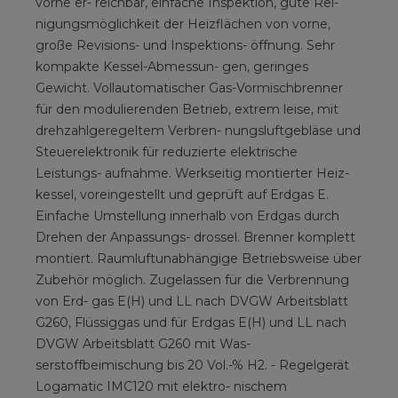
vorne er- reichbar, einfache Inspektion, gute Rei-
nigungsmöglichkeit der Heizflächen von vorne,
große Revisions- und Inspektions- öffnung. Sehr
kompakte Kessel-Abmessun- gen, geringes
Gewicht. Vollautomatischer Gas-Vormischbrenner
für den modulierenden Betrieb, extrem leise, mit
drehzahlgeregeltem Verbren- nungsluftgebläse und
Steuerelektronik für reduzierte elektrische
Leistungs- aufnahme. Werkseitig montierter Heiz-
kessel, voreingestellt und geprüft auf Erdgas E.
Einfache Umstellung innerhalb von Erdgas durch
Drehen der Anpassungs- drossel. Brenner komplett
montiert. Raumluftunabhängige Betriebsweise über
Zubehör möglich. Zugelassen für die Verbrennung
von Erd- gas E(H) und LL nach DVGW Arbeitsblatt
G260, Flüssiggas und für Erdgas E(H) und LL nach
DVGW Arbeitsblatt G260 mit Was-
serstoffbeimischung bis 20 Vol.-% H2. - Regelgerät
Logamatic IMC120 mit elektro- nischem