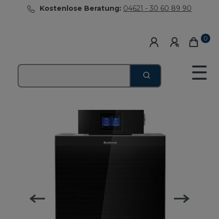
Kostenlose Beratung:
04621 - 30 60 89 90
0
☰