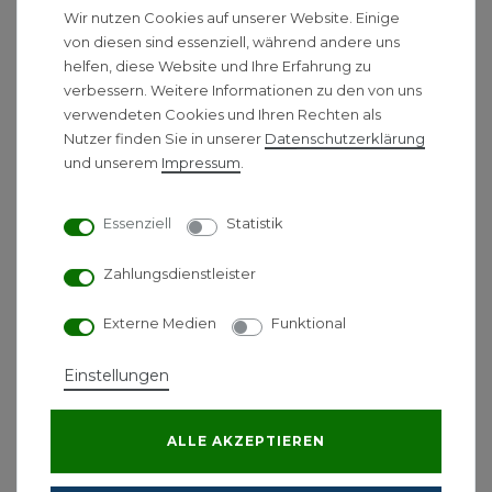
Wir nutzen Cookies auf unserer Website. Einige
Regelsystem EMS plus. Zentra- le Bedienung für
von diesen sind essenziell, während andere uns
Gas-/Öl-Brennwertkessel sowie Heizkreis(e),
helfen, diese Website und Ihre Erfahrung zu
Warmwasser, Solar, Frischwasserstation, Lüftung.
verbessern. Weitere Informationen zu den von uns
Hinter- leuchtetes Farb-Volltouchdisplay 5 Zoll. Die
verwendeten Cookies und Ihren Rechten als
System-Bedieneinheit ist integriert in die
Nutzer finden Sie in unserer
Daten­schutz­erklärung
Regelgerätfront (nicht im Wohn- raum installiert -
und unserem
Impressum
.
ggfs. Zubehör Fern- bedienung erforderlich). -
Weitere Funktionen und Merkmale: - Info-Funktion
Essenziell
Statistik
für den Betreiber zur Klartextanzeige aktueller
Daten wie Betriebszeiten und Temperaturwerte -
Zahlungsdienstleister
Energieverbrauchs- und Effizienz-An- zeige gemäß
Bundesförderung für Ge- bäude (BEG) -
Externe Medien
Funktional
Inbetriebnahme-Assistent mit automa- tischer
effizienter Systemanalyse - Auswahl Experten-
Einstellungen
Ansicht/vereinfachte Ansicht - Umfangreiche
Diagnosefunktionen für den Service: Funktionstests,
Monitor- daten, Klartext-Störungsanzeige, Kon-
ALLE AKZEPTIEREN
figurierbare Wartungsmeldung -