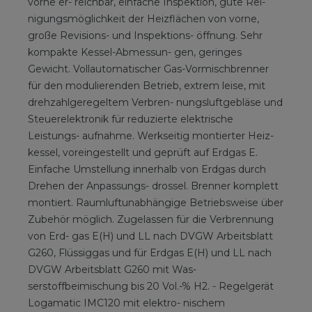
vorne er- reichbar, einfache Inspektion, gute Rei-
nigungsmöglichkeit der Heizflächen von vorne,
große Revisions- und Inspektions- öffnung. Sehr
kompakte Kessel-Abmessun- gen, geringes
Gewicht. Vollautomatischer Gas-Vormischbrenner
für den modulierenden Betrieb, extrem leise, mit
drehzahlgeregeltem Verbren- nungsluftgebläse und
Steuerelektronik für reduzierte elektrische
Leistungs- aufnahme. Werkseitig montierter Heiz-
kessel, voreingestellt und geprüft auf Erdgas E.
Einfache Umstellung innerhalb von Erdgas durch
Drehen der Anpassungs- drossel. Brenner komplett
montiert. Raumluftunabhängige Betriebsweise über
Zubehör möglich. Zugelassen für die Verbrennung
von Erd- gas E(H) und LL nach DVGW Arbeitsblatt
G260, Flüssiggas und für Erdgas E(H) und LL nach
DVGW Arbeitsblatt G260 mit Was-
serstoffbeimischung bis 20 Vol.-% H2. - Regelgerät
Logamatic IMC120 mit elektro- nischem