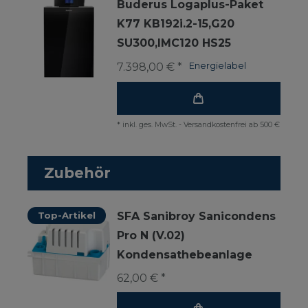
Buderus Logaplus-Paket
K77 KB192i.2-15,G20
SU300,IMC120 HS25
7.398,00 € *
Energielabel
*
inkl. ges. MwSt.
-
Versandkostenfrei ab 500 €
Zubehör
Top-Artikel
SFA Sanibroy Sanicondens
Pro N (V.02)
Kondensathebeanlage
62,00 € *