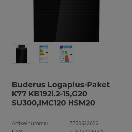
Buderus Logaplus-Paket
K77 KB192i.2-15,G20
SU300,IMC120 HSM20
Artikelnummer:
7739622626
EAN:
4062321761370