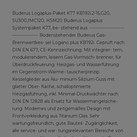
Buderus Logaplus-Paket K77 KB192i.2-15,G20,
SU300,IMC120, HSM20 Buderus Logaplus
Systempaket K77, be- stehend aus: -----------------------
----------------- Bodenstehender Buderus Gas-
Brennwertkes- sel Logano plus KB192i. Geprüft nach
DIN EN 677, CE-Kennzeichnung. Mit integrier- tem,
modulierendem, leisem Gas-Vormisch- brenner, für
Überdruckfeuerung. Heizgas- und Wasserführung
im Gegenstrom-Wärme- tauscherprinzip.
Kesselglieder aus Alu- minium-Silizium-Guss mit
glatter Ober- fläche, schalloptimierte
Heizgasführung, inkl. Minimal-Druckwächter nach
DIN EN 12828 als Ersatz für Wassermangelsiche-
rung. Modernes und zeitgemäßes Design mit
Frontverkleidung aus Titanium Glas. Sehr
wartungsfreundlich, gute Bauteil- Zugänglichkeit,
alle service- und war- tungsrelevanten Bereiche von