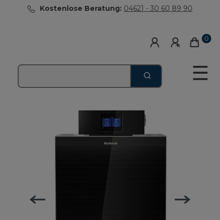
Kostenlose Beratung:
04621 - 30 60 89 90
0
☰