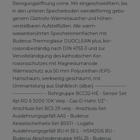
Reinigungsöffnung vorne. Mit eingeschweißtem, bis
in den unteren Speicherboden wendelförmig gebo-
genem Glattrohr-Wärmetauscher und höhen-
verstellbaren Aufstellfüßen. Alle warm-
wasserberührten Speicherinnenflächen mit
Buderus-Thermoglasur DUOCLEAN plus, kor-
rosionsbeständig nach DIN 4753-3 und zur
Vervollständigung des kathodischen Kor-
rosionsschutzes mit Magnesiumanode.
Wärmeschutz aus 50 mm Polyurethan-/EPS-
Hartschaum, werkseitig geschäumt, mit
Ummantelung aus Stahlblech (silber). --------------------
-------------------- - Rohrgruppe BCC32-HE - Sensor Set
Kpl RD 6 3000 10K Verp - Gas-D-Hahn 1/2" -
Anschluss-Set BCS 29 verp - Anschluss-Set
Ausdehnungsgefäß AAS - Buderus
Kesselsicherheits-Set BSS11 - Logafix
Ausdehnungsgefäß BU-H 35 L - HSM20/6 BU -
Buderus Abscheidergruppe MSL25 - Buderus