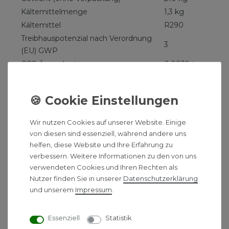
Kältemittelmenge
1,3 kg
Kältemittel
R290
Treibhauspotenzial nach Verordnung
3
(EU) GWP
CO2-Äquivalent
0,0039 t
Artikel-Nr. Vaillant Wärmepumpe:
0010021122
Vaillant Gas-Brennwerttherme
ecoTEC plus VC 25 CS/1-5
Wir nutzen Cookies auf unserer Website. Einige
Die Vaillant ecoTEC plus VC 25 Brennwert-
von diesen sind essenziell, während andere uns
Gastherme ist optimalals zentrales Heizsystem für
helfen, diese Website und Ihre Erfahrung zu
verbessern. Weitere Informationen zu den von uns
Einfamilien- und kleine Mehrfamilienhäuser
verwendeten Cookies und Ihren Rechten als
geeignet. Und zwar zuverlässig und langlebig, denn
Nutzer finden Sie in unserer
Daten­schutz­erklärung
alle ecoTEC plus VC Gasthermen haben eine
und unserem
Impressum
.
modulierende Verbrennungsregelung. Dadurch wird
die Leistung automatisch und stufenlos an den
aktuellen Wärmebedarf angepasst. Durch die
Essenziell
Statistik