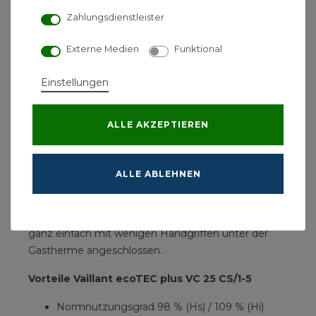
Modulation von Gebläse und Pumpe wird ebenfalls
Zahlungsdienstleister
der Stromverbrauch reduziert.
Die zukunftssichere Verbrennungstechnologie
Externe Medien
Funktional
IoniDetect erkennt verschiedene Gasarten und -
qualitäten automatisch und sorgt so dafür, dass Sie
Einstellungen
immer effizient heizen. Auch optisch überzeugt der
neue ecoTEC plus VC 25 mehr denn je: Neben dem
ALLE AKZEPTIEREN
modernen Design fällt gleich das große,
beleuchtete Touch-Display ins Auge, das Ihnen eine
intuitive Bedienung ermöglicht. Mit dem passenden
ALLE ABLEHNEN
Regler und dem Vaillant Internetmodul sensoNET
ist auch eine Steuerung unterwegs per App
möglich. Das optional erhältliche Internetmodul wird
ganz einfach mit wenigen Handgriffen unter der
Gastherme angeschlossen.
Vorteile Vaillant ecoTEC plus VC 25 CS/1-5
Normnutzungsgrad 98 % (Hs) / 109 % (Hi)