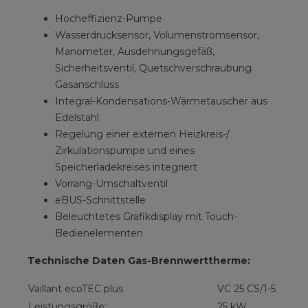
Hocheffizienz-Pumpe
Wasserdrucksensor, Volumenstromsensor,
Manometer, Ausdehnungsgefäß,
Sicherheitsventil, Quetschverschraubung
Gasanschluss
Integral-Kondensations-Wärmetauscher aus
Edelstahl
Regelung einer externen Heizkreis-/
Zirkulationspumpe und eines
Speicherladekreises integriert
Vorrang-Umschaltventil
eBUS-Schnittstelle
Beleuchtetes Grafikdisplay mit Touch-
Bedienelementen
Technische Daten Gas-Brennwerttherme:
Vaillant ecoTEC plus
VC 25 CS/1-5
Leistungsgröße:
25 kW