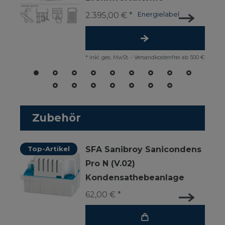
2.395,00 € *
Energielabel
*
inkl. ges. MwSt.
-
Versandkostenfrei ab 500 €
Zubehör
Top-Artikel
SFA Sanibroy Sanicondens
Pro N (V.02)
Kondensathebeanlage
62,00 € *