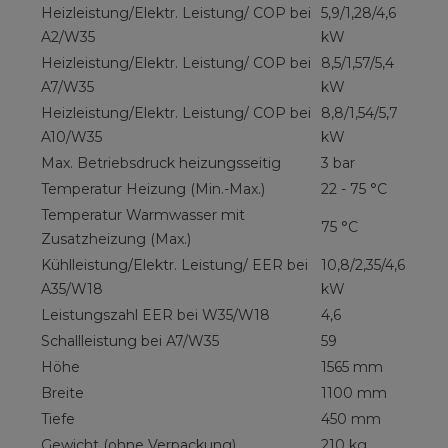
Heizleistung/Elektr. Leistung/ COP bei
5,9/1,28/4,6
A2/W35
kW
Heizleistung/Elektr. Leistung/ COP bei
8,5/1,57/5,4
A7/W35
kW
Heizleistung/Elektr. Leistung/ COP bei
8,8/1,54/5,7
A10/W35
kW
Max. Betriebsdruck heizungsseitig
3 bar
Temperatur Heizung (Min.-Max.)
22 - 75 °C
Temperatur Warmwasser mit
75 °C
Zusatzheizung (Max.)
Kühlleistung/Elektr. Leistung/ EER bei
10,8/2,35/4,6
A35/W18
kW
Leistungszahl EER bei W35/W18
4,6
Schallleistung bei A7/W35
59
Höhe
1565 mm
Breite
1100 mm
Tiefe
450 mm
Gewicht (ohne Verpackung)
210 kg