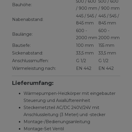
500 / 600
500 / 600
Bauhöhe:
/ 900 mm
/ 900 mm
445 / 545 /
445 / 545 /
Nabenabstand:
845 mm
845 mm
600 -
600 -
Baulänge:
2000 mm
2000 mm
Bautiefe:
100 mm
155 mm
Sickenabstand:
33,5 mm
33,5 mm
Anschlussmuffen:
G 1/2
G 1/2
Wärmeleistung nach:
EN 442
EN 442
Lieferumfang:
Wärmepumpen-Heizkörper mit eingebauter
Steuerung und Axiallüftereinheit
Steckernetzteil AC/DC 240V/24V mit
Anschlussleitung (3 Meter) und -stecker
Montage-/Bedienungsanleitung
Montage-Set Ventil