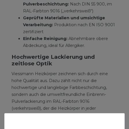
Pulverbeschichtung:
Nach DIN 55 900, im
RAL-Farbton 9016 („verkehrsweiß“)
Geprüfte Materialien und umsichtige
Verarbeitung:
Produktion nach EN ISO 9001
zertifiziert
Einfache Reinigung:
Abnehmbare obere
Abdeckung, ideal für Allergiker.
Hochwertige Lackierung und
zeitlose Optik
Viessmann Heizkörper zeichnen sich durch eine
hohe Qualität aus. Dazu zählt nicht nur die
hochwertige und langlebige Farbbeschichtung,
sondern auch die umweltfreundliche Einbrenn-
Pulverlackierung im RAL-Farbton 9016
(verkehrsweiß), der die Heizkörper in jeder
Umgebung harmonisch aussehen lässt.
Für Allergiker geeignet