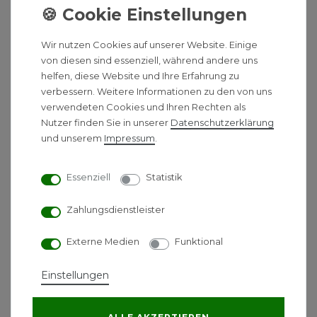
Aufgrund eines abnehmbaren Design-Abdeckgitters
ist jederzeit eine gründliche Reinigung möglich,
Wir nutzen Cookies auf unserer Website. Einige
womit sich die Heizkörper auch für Allergiker eignen.
von diesen sind essenziell, während andere uns
helfen, diese Website und Ihre Erfahrung zu
Erklärung zum Nabenabstand
verbessern. Weitere Informationen zu den von uns
Der Nabenabstand eines Heizkörpers wird ermittelt,
verwendeten Cookies und Ihren Rechten als
indem man von der Bauhöhe 55 mm abzieht. Zum
Nutzer finden Sie in unserer
Daten­schutz­erklärung
und unserem
Impressum
.
Beispiel, bei einer Bauhöhe von 500 mm ergibt sich
ein Nabenabstand von 445 mm (500 mm - 55 mm =
445 mm). Dieser Wert gibt den Abstand zwischen
Essenziell
Statistik
den Anschlusspunkten des Heizkörpers an und ist
wichtig für die korrekte Installation und Anbindung
Zahlungsdienstleister
an das Heizsystem.
Externe Medien
Funktional
Die Technischen Daten des
Einstellungen
Viessmann Vitoset
Wärmepumpenheizkörper Typ 22 &
33: