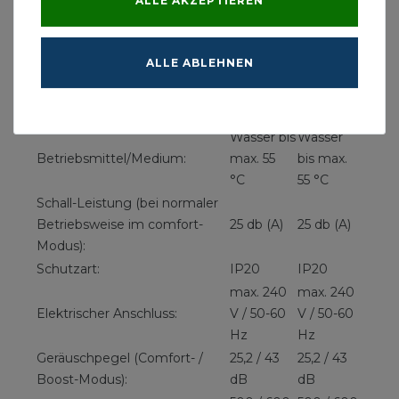
ALLE AKZEPTIEREN
Vitoset
Typ 22:
Typ 33:
Wärmepumpenheizkörper:
ALLE ABLEHNEN
6 bar (0,6
6 bar (0,6
Maximaler Betriebsdruck:
MPa)
MPa)
Vorlauftemperatur:
35 - 55 °C
35 - 55 °C
Wasser bis
Wasser
Betriebsmittel/Medium:
max. 55
bis max.
°C
55 °C
Schall-Leistung (bei normaler
Betriebsweise im comfort-
25 db (A)
25 db (A)
Modus):
Schutzart:
IP20
IP20
max. 240
max. 240
Elektrischer Anschluss:
V / 50-60
V / 50-60
Hz
Hz
Geräuschpegel (Comfort- /
25,2 / 43
25,2 / 43
Boost-Modus):
dB
dB