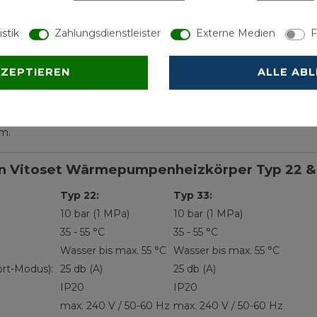
istik
Zahlungsdienstleister
Externe Medien
F
jederzeit eine gründliche Reinigung möglich, womit sich die He
KZEPTIEREN
ALLE AB
 indem man von der Bauhöhe 55 mm abzieht. Zum Beispiel, bei e
. Dieser Wert gibt den Abstand zwischen den Anschlusspunkten
em.
n Vitoset Wärmepumpenheizkörper Typ 22 &
Typ 22:
Typ 33:
10 bar (1 MPa)
10 bar (1 MPa)
35 - 55 °C
35 - 55 °C
Wasser bis max. 55 °C
Wasser bis max. 55 °C
fort-Modus):
25 db (A)
25 db (A)
IP20
IP20
max. 240 V / 50-60 Hz
max. 240 V / 50-60 Hz