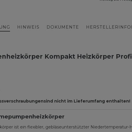
BUNG
HINWEIS
DOKUMENTE
HERSTELLERINF
heizkörper Kompakt Heizkörper Profil
.
ssverschraubungen
sind nicht im Lieferumfang enthalten!
rmepumpenheizkörper
r ist ein flexibler, gebläseunterstützter Niedertemperatur-H