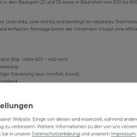
 ist in den Bautypen 22 und 33 sowie in Bauhöhen von 500 bi
sse (zwei links, zwei rechts) und benötigt ein separates Thermos
und einfachen Montage bietet der Viessmann Vitoset eine effiz
and (Bsp. Höhe 500 = 445 mm)
isierung
ufiger Steuerung (aus, comfort, boost).
tschland
ertige Epoxydharz-Pulverbeschichtung:
Nach DIN 55 900, i
beitung:
Produktion nach EN ISO 9001 zertifiziert
ng, ideal für Allergiker.
 Optik
serer Website. Einige von diesen sind essenziell, während andere
Qualität aus. Dazu zählt nicht nur die hochwertige und langleb
ng zu verbessern. Weitere Informationen zu den von uns verwe
Farbton 9016 (verkehrsweiß), der die Heizkörper in jeder Umge
 Sie in unserer
Daten­schutz­erklärung
und unserem
Impressum
.