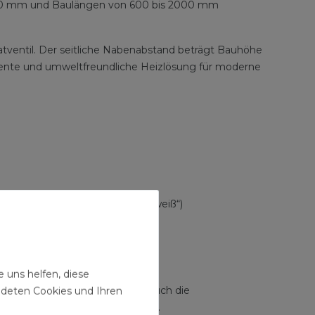
s 900 mm und Baulängen von 600 bis 2000 mm
tatventil. Der seitliche Nabenabstand beträgt Bauhöhe
iente und umweltfreundliche Heizlösung für moderne
m RAL-Farbton 9016 („verkehrsweiß“)
 uns helfen, diese
ige Farbbeschichtung, sondern auch die
ndeten Cookies und Ihren
bung harmonisch aussehen lässt.