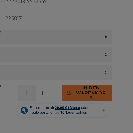
r:
7228419-7572547
226817
P
*
IN DEN
WARENKOR
B