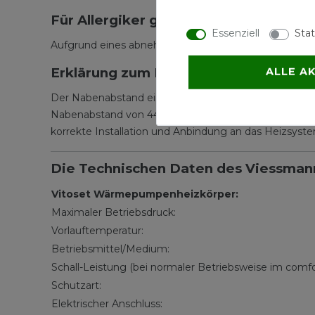
Für Allergiker geeignet
Essenziell
Stat
Aufgrund eines abnehmbaren Design-Abdeckgitters ist 
Erklärung zum Nabenabstand
ALLE A
Der Nabenabstand eines Heizkörpers wird ermittelt,
Nabenabstand von 445 mm (500 mm - 55 mm = 445 mm)
korrekte Installation und Anbindung an das Heizsyst
Die Technischen Daten des Viessman
Vitoset Wärmepumpenheizkörper:
Maximaler Betriebsdruck:
Vorlauftemperatur:
Betriebsmittel/Medium:
Schall-Leistung (bei normaler Betriebsweise im com
Schutzart:
Elektrischer Anschluss: