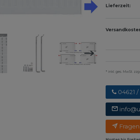
Lieferzeit:
Versandkoste
* inkl. ges. MwSt. zz
04621 /
info@
Fragen
Montag bis Freita