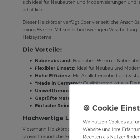
sich ideal für Neubauten und Modernisierungen und
erhältlich.
Dieser Heizkörper verfügt über vier seitliche Anschlü
minus 55 mm. Mit seiner hochwertigen Verarbeitung 
Heizsysteme.
Die Vorteile:
Nabenabstand:
Bauhöhe - 55 mm = Nabenabst
Flexibler Einsatz:
Ideal für Neubau und Modern
Hohe Effizienz:
Mit Axiallüftereinheit und 3-st
"Made in Germany":
Qualitätsprodukt aus Deu
Umweltfreundliche Grundierung und hochw
Geprüfte Materialien und umsichtige Verar
Einfache Reinigung:
Abnehmbare obere Abdecku
Hochwertige Lackierung und zeitlose
Wir nutzen Cookies auf un
Viessmann Heizkörper zeichnen sich durch eine hohe 
Website und Ihre Erfahru
umweltfreundliche Einbrenn-Pulverlackierung im RAL-
Rechten als Nutzer finden