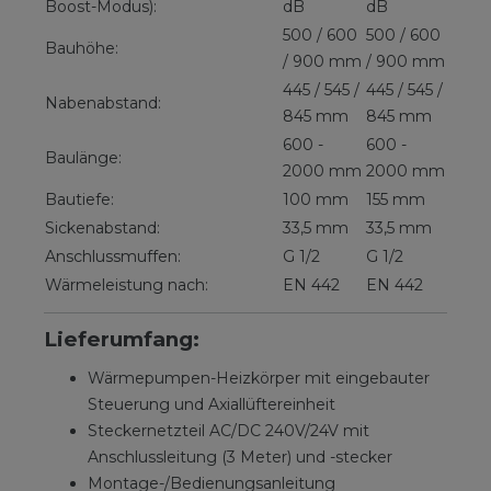
Boost-Modus):
dB
dB
500 / 600
500 / 600
Bauhöhe:
/ 900 mm
/ 900 mm
445 / 545 /
445 / 545 /
Nabenabstand:
845 mm
845 mm
600 -
600 -
Baulänge:
2000 mm
2000 mm
Bautiefe:
100 mm
155 mm
Sickenabstand:
33,5 mm
33,5 mm
Anschlussmuffen:
G 1/2
G 1/2
Wärmeleistung nach:
EN 442
EN 442
Lieferumfang:
Wärmepumpen-Heizkörper mit eingebauter
Steuerung und Axiallüftereinheit
Steckernetzteil AC/DC 240V/24V mit
Anschlussleitung (3 Meter) und -stecker
Montage-/Bedienungsanleitung