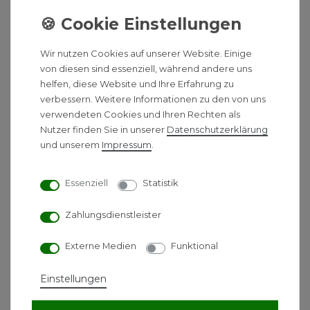
Für Allergiker geeignet
Aufgrund eines abnehmbaren Design-Abdeckgitters
Wir nutzen Cookies auf unserer Website. Einige
ist jederzeit eine gründliche Reinigung möglich,
von diesen sind essenziell, während andere uns
womit sich die Heizkörper auch für Allergiker eignen.
helfen, diese Website und Ihre Erfahrung zu
Erklärung zum Nabenabstand
verbessern. Weitere Informationen zu den von uns
verwendeten Cookies und Ihren Rechten als
Der Nabenabstand eines Heizkörpers wird ermittelt,
Nutzer finden Sie in unserer
Daten­schutz­erklärung
indem man von der Bauhöhe 55 mm abzieht. Zum
und unserem
Impressum
.
Beispiel, bei einer Bauhöhe von 500 mm ergibt sich
ein Nabenabstand von 445 mm (500 mm - 55 mm =
Essenziell
Statistik
445 mm). Dieser Wert gibt den Abstand zwischen
den Anschlusspunkten des Heizkörpers an und ist
Zahlungsdienstleister
wichtig für die korrekte Installation und Anbindung
an das Heizsystem.
Externe Medien
Funktional
Die Technischen Daten des
Einstellungen
Viessmann Vitoset
Wärmepumpenheizkörper Typ 22 &