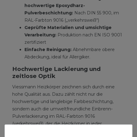
hochwertige Epoxydharz-
Pulverbeschichtung:
Nach DIN 55 900, im
RAL-Farbton 9016 („verkehrsweiß“)
Geprüfte Materialien und umsichtige
Verarbeitung:
Produktion nach EN ISO 9001
zertifiziert
Einfache Reinigung:
Abnehmbare obere
Abdeckung, ideal für Allergiker.
Hochwertige Lackierung und
zeitlose Optik
Viessmann Heizkörper zeichnen sich durch eine
hohe Qualität aus. Dazu zählt nicht nur die
hochwertige und langlebige Farbbeschichtung,
sondern auch die umweltfreundliche Einbrenn-
Pulverlackierung im RAL-Farbton 9016
(verkehrsweiß), der die Heizkörper in jeder
Umgebung harmonisch aussehen lässt.