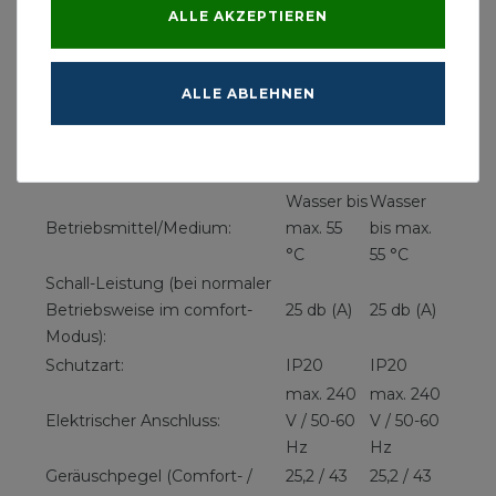
ALLE AKZEPTIEREN
33:
Vitoset
Typ 22:
Typ 33:
Wärmepumpenheizkörper:
ALLE ABLEHNEN
6 bar (0,6
6 bar (0,6
Maximaler Betriebsdruck:
MPa)
MPa)
Vorlauftemperatur:
35 - 55 °C
35 - 55 °C
Wasser bis
Wasser
Betriebsmittel/Medium:
max. 55
bis max.
°C
55 °C
Schall-Leistung (bei normaler
Betriebsweise im comfort-
25 db (A)
25 db (A)
Modus):
Schutzart:
IP20
IP20
max. 240
max. 240
Elektrischer Anschluss:
V / 50-60
V / 50-60
Hz
Hz
Geräuschpegel (Comfort- /
25,2 / 43
25,2 / 43