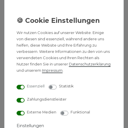
°C
Perfekt für den Einsatz im Neubau und
insbesondere in der Renovierung in
Kombination mit einer Wärmepumpe
Hohe Effizienz des Gesamtsystems
Wir nutzen Cookies auf unserer Website. Einige
von diesen sind essenziell, während andere uns
Ausstattung:
helfen, diese Website und Ihre Erfahrung zu
Integrierter Stellantrieb
verbessern. Weitere Informationen zu den von uns
Touch-Display zur Steuerung
verwendeten Cookies und Ihren Rechten als
Nutzer finden Sie in unserer
Daten­schutz­erklärung
Dynamisches Ventil für den automatischen
und unserem
Impressum
.
hydraulischen Abgleich ab Werk verbaut
Elektroanschluss (steckerfertig)
Anschlusskabel mit 90° Winkelstecker, Länge:
Essenziell
Statistik
1200 mm
Blindstopfen und Entlüftung vormontiert
Zahlungsdienstleister
Befestigung nach VDI6036, AK3
Externe Medien
Funktional
Anschlüsse seitlich: Innengewinde 4 x G 1/2"
Anschlüsse unten: Außengewinde 4 x G 3/4"
Einstellungen
Befestigung: 4 Laschen (6 Laschen bei