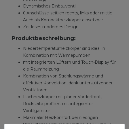
Dynamisches Einbauventil
6 Anschlüsse-seitlich rechts, links oder mittig.
Auch als Kompaktheizkörper einsetzbar
Zeitloses modernes Design
Produktbeschreibung:
Niedertemperaturheizkörper sind ideal in
Kombination mit Wärmepumpen
mit integrierten Lüftern und Touch-Display für
die Raumheizung
Kombination von Strahlungswärme und
effektiver Konvektion, dank unterstützender
Ventilatoren
Flachheizkörper mit planer Vorderfront,
Rückseite profiliert mit integrierter
Ventilgarnitur
Maximaler Heizkomfort bei niedrigen
Vorlauftemperaturen zwischen 30 °C und 60