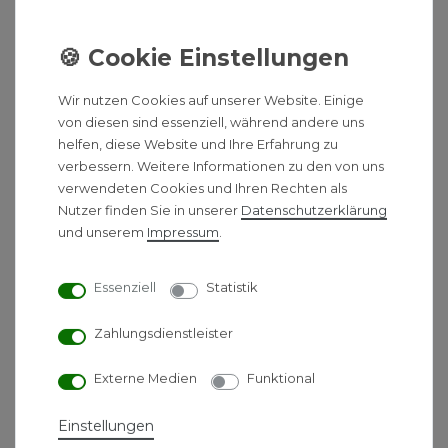
°C
Perfekt für den Einsatz im Neubau und
insbesondere in der Renovierung in
Kombination mit einer Wärmepumpe
Wir nutzen Cookies auf unserer Website. Einige
Hohe Effizienz des Gesamtsystems
von diesen sind essenziell, während andere uns
Ausstattung:
helfen, diese Website und Ihre Erfahrung zu
verbessern. Weitere Informationen zu den von uns
Integrierter Stellantrieb
verwendeten Cookies und Ihren Rechten als
Touch-Display zur Steuerung
Nutzer finden Sie in unserer
Daten­schutz­erklärung
Dynamisches Ventil für den automatischen
und unserem
Impressum
.
hydraulischen Abgleich ab Werk verbaut
Elektroanschluss (steckerfertig)
Essenziell
Statistik
Anschlusskabel mit 90° Winkelstecker, Länge:
1200 mm
Zahlungsdienstleister
Blindstopfen und Entlüftung vormontiert
Befestigung nach VDI6036, AK3
Externe Medien
Funktional
Anschlüsse seitlich: Innengewinde 4 x G 1/2"
Anschlüsse unten: Außengewinde 4 x G 3/4"
Einstellungen
Befestigung: 4 Laschen (6 Laschen bei