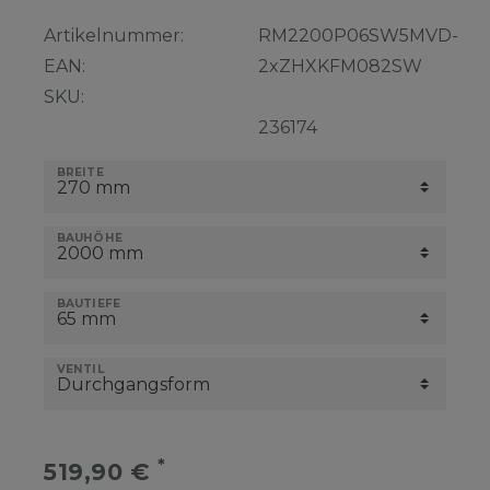
Artikelnummer:
RM2200P06SW5MVD-
EAN:
2xZHXKFM082SW
SKU:
236174
BREITE
BAUHÖHE
BAUTIEFE
VENTIL
*
519,90 €