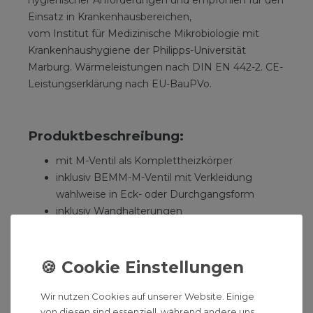
hygienischer Anforderungen und empfohlen für den
Einsatz in Krankenhausbereichen,
vom Institut für Medizinische Mikrobiologie mit
Krankenhaushygiene der Philipps-Universität
Marburg. Wärmeleistungen nach DIN EN 442-2. CE-
Leistungserklärung nach EU-BauPVo.
Produktbeschreibung:
mit M-Ventil als Komplettheizkörper
inklusiv BEMM-M-Ventil mit Verkleidung
wahlweise in Eck- oder Durchgangsform
inklusiv Wandhalterungen
Naben DN 32 (5/4"), Laser-Softline-Köpfe aus
1.5 mm Stahlblech mit 25 mm Kopfradius
mit 4 Radiatorstopfen 5/4", mit Blind- und
Entlüftungsstopfen DN 15 (1/2")
emmissionsfrei pulverbeschichtet DIN 55900,
Wir nutzen Cookies auf unserer Website. Einige
bei ca. 180 °C eingebrannt.
von diesen sind essenziell, während andere uns