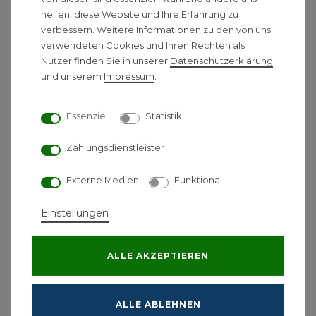
helfen, diese Website und Ihre Erfahrung zu
Standardfarbton Weiß 9016 brillant
verbessern. Weitere Informationen zu den von uns
andersfarbig gemäß BEMM-Farbpalette (auf
verwendeten Cookies und Ihren Rechten als
Anfrage)
Nutzer finden Sie in unserer
Daten­schutz­erklärung
Technische Daten:
und unserem
Impressum
.
Betriebsdruck: Max. 10 bar, für Fernwärme
Essenziell
Statistik
geeignet
Betriebstemperatur: Max 100 °C
Zahlungsdienstleister
Elementbaulänge 45 mm
Rohrdurchmesser 25 mm
Externe Medien
Funktional
Rohrwandstärke 1,25 mm
Anschluss: Narbenabstand 50 mm
Einstellungen
Leistung pro Glied:
ALLE AKZEPTIEREN
Höhe
Säulen (Bautiefe)
75/65/20°C
55
1500 mm
2-Säuler
102 Watt
53
1500 mm
3-Säuler
142 Watt
73
ALLE ABLEHNEN
1800 mm
2-Säuler
123 Watt
64