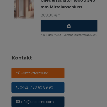
Gliederradiator 1800 x 540
mm Mittelanschluss
869,90 € *
*
inkl. ges. MwSt.
-
Versandkostenfrei ab 500 €
Kontakt
Kontaktformular
04621 / 30 60 89 90
info@unidomo.com