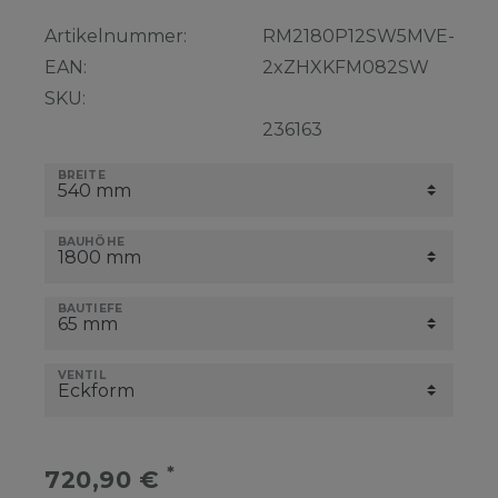
Artikelnummer:
RM2180P12SW5MVE-
EAN:
2xZHXKFM082SW
SKU:
236163
BREITE
BAUHÖHE
BAUTIEFE
VENTIL
*
720,90 €