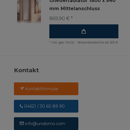
Gliederradiator 1800 x 540
mm Mittelanschluss
869,90 € *
*
inkl. ges. MwSt.
-
Versandkostenfrei ab 500 €
Kontakt
Kontaktformular
04621 / 30 60 89 90
info@unidomo.com