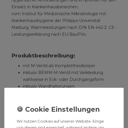
hygienischer Anforderungen und empfohlen für den
Einsatz in Krankenhausbereichen,
vom Institut für Medizinische Mikrobiologie mit
Krankenhaushygiene der Philipps-Universität
Marburg. Wärmeleistungen nach DIN EN 442-2. CE-
Leistungserklärung nach EU-BauPVo.
Produktbeschreibung:
mit M-Ventil als Komplettheizkörper
inklusiv BEMM-M-Ventil mit Verkleidung
wahlweise in Eck- oder Durchgangsform
inklusiv Wandhalterungen
Naben DN 32 (5/4"), Laser-Softline-Köpfe aus
1.5 mm Stahlblech mit 25 mm Kopfradius
mit 4 Radiatorstopfen 5/4", mit Blind- und
Entlüftungsstopfen DN 15 (1/2")
emmissionsfrei pulverbeschichtet DIN 55900,
Wir nutzen Cookies auf unserer Website. Einige
bei ca. 180 °C eingebrannt.
von diesen sind essenziell, während andere uns