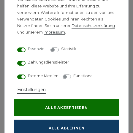
helfen, diese Website und Ihre Erfahrung zu
Standardfarbton Weiß 9016 brillant
verbessern. Weitere Informationen zu den von uns
andersfarbig gemäß BEMM-Farbpalette (auf
verwendeten Cookies und Ihren Rechten als
Anfrage)
Nutzer finden Sie in unserer
Daten­schutz­erklärung
Technische Daten:
und unserem
Impressum
.
Betriebsdruck: Max. 10 bar, für Fernwärme
Essenziell
Statistik
geeignet
Betriebstemperatur: Max 100 °C
Zahlungsdienstleister
Elementbaulänge 45 mm
Rohrdurchmesser 25 mm
Externe Medien
Funktional
Rohrwandstärke 1,25 mm
Anschluss: Narbenabstand 50 mm
Einstellungen
Leistung pro Glied:
ALLE AKZEPTIEREN
Höhe
Säulen (Bautiefe)
75/65/20°C
55
1500 mm
2-Säuler
102 Watt
53
1500 mm
3-Säuler
142 Watt
73
ALLE ABLEHNEN
1800 mm
2-Säuler
123 Watt
64