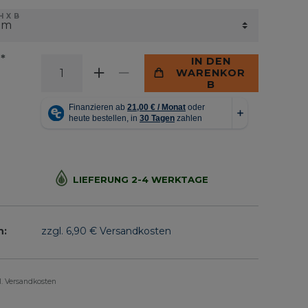
 X B
*
€
IN DEN
WARENKOR
B
LIEFERUNG 2-4 WERKTAGE
n:
zzgl. 6,90 € Versandkosten
gl. Versandkosten