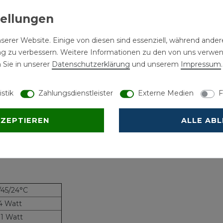
serer Website. Einige von diesen sind essenziell, während andere
ng zu verbessern. Weitere Informationen zu den von uns verwe
55 mm
 Sie in unserer
Daten­schutz­erklärung
und unserem
Impressum
.
, 2 x G 1/2" Innengewinde mittig nach unten
istik
Zahlungsdienstleister
Externe Medien
F
5900
missionsfrei auch im Heizbetrieb
KZEPTIEREN
ALLE AB
/45/24°C
4 Watt
1 Watt