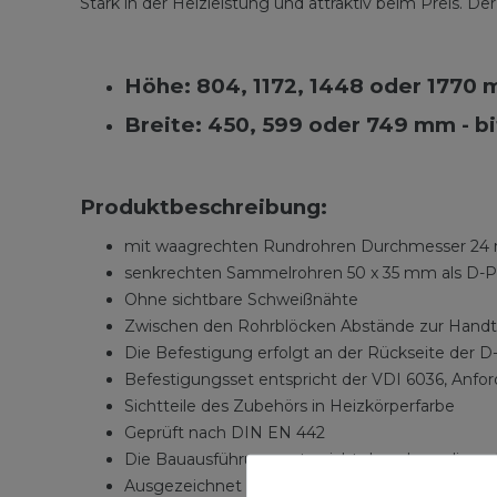
Stark in der Heizleistung und attraktiv beim Preis. De
Höhe: 804, 1172, 1448 oder 1770
Breite: 450, 599 oder 749 mm - b
Produktbeschreibung:
mit waagrechten Rundrohren Durchmesser 2
senkrechten Sammelrohren 50 x 35 mm als D-Pr
Ohne sichtbare Schweißnähte
Zwischen den Rohrblöcken Abstände zur Hand
Die Befestigung erfolgt an der Rückseite der D-
Befestigungsset entspricht der VDI 6036, Anfor
Sichtteile des Zubehörs in Heizkörperfarbe
Geprüft nach DIN EN 442
Die Bauausführung entspricht den ehemaligen 
Ausgezeichnet mit dem RAL-Gütezeichen