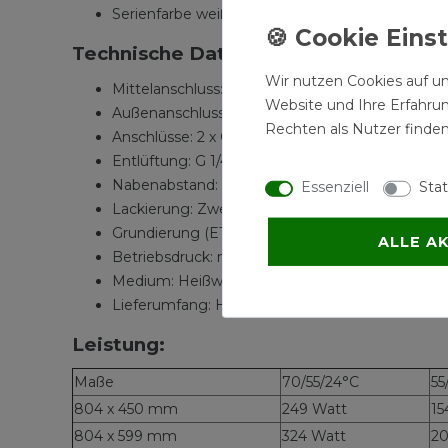
Serienfarbe weiß (RAL 9016)
Technische Daten:
Wir nutzen Cookies auf un
Mittelanschluss: Nabenabstand: 50 mm
Website und Ihre Erfahru
Außenanschluss: Nabenabstand Breite minus 
Rechten als Nutzer finden
Anschlüsse: 2 x G 1/2" Innengewinde nach unten
Entlüftung: G 1/4" Innengewinde nach hinten
Nabenabstand: 50 mm Mittenanschluss
Essenziell
Stat
Lackierung: Zweischichtlackierung gem. DIN 5
Grundierung (ETL), Pulverbeschichtung (EPS), e
ALLE A
Betriebsdruck: max. 10 bar
Medium: Heißwasser bis 110 Grad C
Lieferumfang: Heizkörper, Befestigungsset
Leistung:
Maße
70/55/24°C
55
804 x 450 mm
249 Watt
15
804 x 599 mm
324 Watt
20