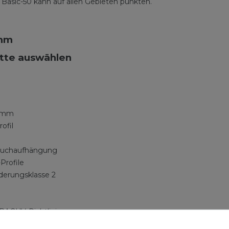
r Basic-50 kann auf allen Gebieten punkten.
 mm
itte auswählen
4 mm
ofil
tuchaufhängung
Profile
derungsklasse 2
BAGUV-Richtlinien