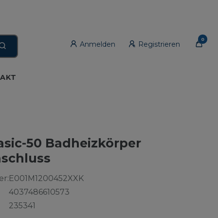
0
Anmelden
Registrieren
AKT
asic-50 Badheizkörper
nschluss
r:
E001M1200452XXK
4037486610573
235341