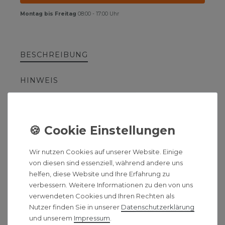
Montag bis Freitag
08:00 - 17:00 Uhr
BESCHREIBUNG
HINWEIS
HERSTELLERINFORMATIONEN
HSK Line Round Badheizkörper
Wir nutzen Cookies auf unserer Website. Einige
Mittelanschluss
von diesen sind essenziell, während andere uns
helfen, diese Website und Ihre Erfahrung zu
Der Line Round Designheizkörper bringt Schwung
verbessern. Weitere Informationen zu den von uns
ins Bad. Die leicht gebogenen Heizrohre
verwendeten Cookies und Ihren Rechten als
ermöglichen ein bequemes Aufhängen von
Nutzer finden Sie in unserer
Daten­schutz­erklärung
Handtüchern. Wie das Modell Line, ist auch er im
und unserem
Impressum
.