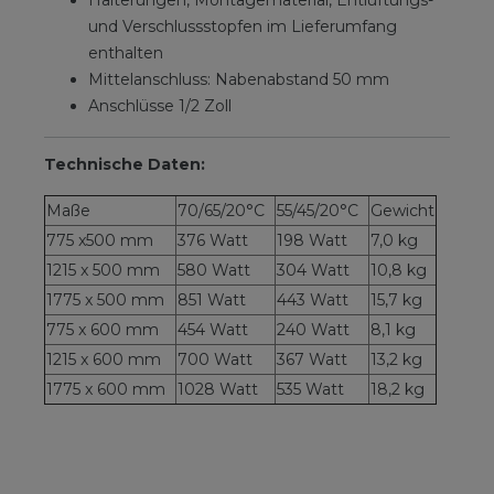
Halterungen, Montagematerial, Entlüftungs-
und Verschlussstopfen im Lieferumfang
enthalten
Mittelanschluss: Nabenabstand 50 mm
Anschlüsse 1/2 Zoll
Technische Daten:
Maße
70/65/20°C
55/45/20°C
Gewicht
775 x500 mm
376 Watt
198 Watt
7,0 kg
1215 x 500 mm
580 Watt
304 Watt
10,8 kg
1775 x 500 mm
851 Watt
443 Watt
15,7 kg
775 x 600 mm
454 Watt
240 Watt
8,1 kg
1215 x 600 mm
700 Watt
367 Watt
13,2 kg
1775 x 600 mm
1028 Watt
535 Watt
18,2 kg