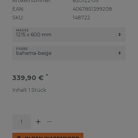
Artikelnummer:
820122-05
EAN:
4067851399208
SKU:
148722
MASSE
FARBE
*
339,90 €
Inhalt
1
Stück