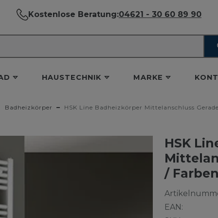
Kostenlose Beratung:
04621 - 30 60 89 90
AD
HAUSTECHNIK
MARKE
KONT
Badheizkörper
HSK Line Badheizkörper Mittelanschluss Gerade
HSK Lin
Mittela
/ Farbe
Artikelnumme
EAN: