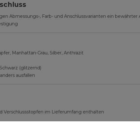
schluss
ltigen Abmessungs-, Farb- und Anschlussvarianten ein bewährter A
estigung
er, Manhattan-Grau, Silber, Anthrazit
Schwarz (glitzernd)
anders ausfallen
d Verschlussstopfen im Lieferumfang enthalten