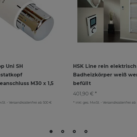
p Uni SH
HSK Line rein elektrisch
statkopf
Badheizkörper weiß wer
anschluss M30 x 1,5
befüllt
401,90 € *
wSt.
-
Versandkostenfrei ab 500 €
*
inkl. ges. MwSt.
-
Versandkostenfrei ab