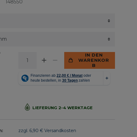
148550
*
IN DEN
WARENKOR
B
LIEFERUNG 2-4 WERKTAGE
n:
zzgl. 6,90 € Versandkosten