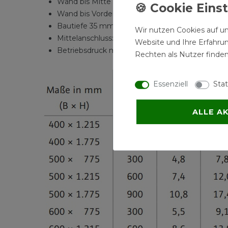
Wand bis Mitte Anschluss 74 - 82 mm, variabel
Wand bis Vorderkante Heizkörper 91 - 99 mm, va
Bautiefe 35 mm
Wir nutzen Cookies auf un
Mittelanschluss: Nabenabstand 50 mm
Website und Ihre Erfahru
Betriebsdruck max. 10 bar
Rechten als Nutzer finden
Essenziell
Stat
ALLE A