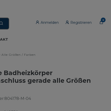
0
Anmelden
Registrieren
AKT
 Alle Größen / Farben
e Badheizkörper
nschluss gerade alle Größen
n
r:
804178-M-04