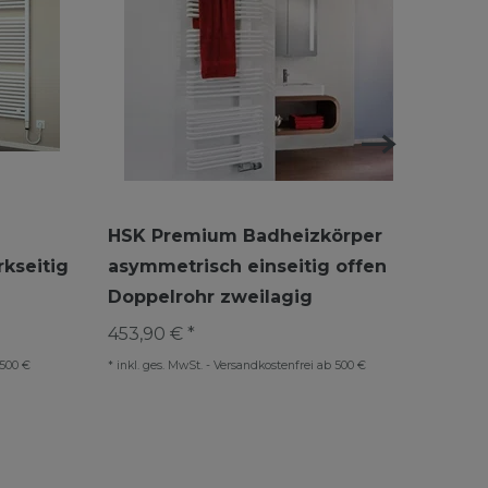
HSK Premium Badheizkörper
HSK 
kseitig
asymmetrisch einseitig offen
gebo
Doppelrohr zweilagig
Größ
453,90 € *
213,9
 500 €
*
inkl. ges. MwSt.
-
Versandkostenfrei ab 500 €
*
inkl. 