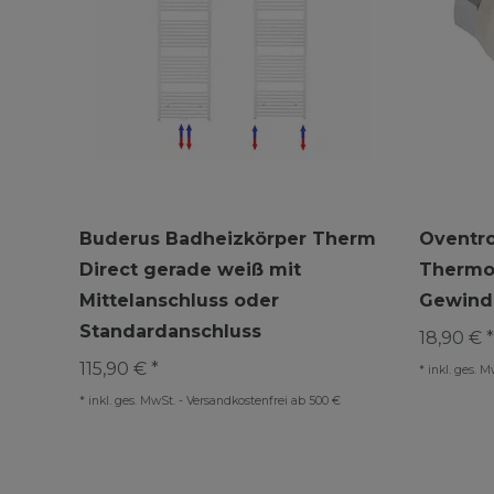
Buderus Badheizkörper Therm
Oventro
Direct gerade weiß mit
Thermo
Mittelanschluss oder
Gewinde
Standardanschluss
18,90 € *
115,90 € *
*
inkl. ges. M
*
inkl. ges. MwSt.
-
Versandkostenfrei ab 500 €