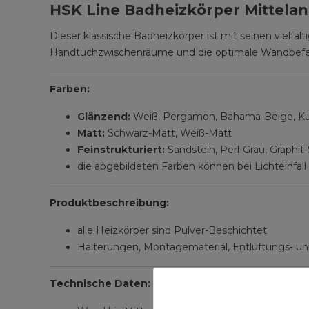
HSK Line Badheizkörper Mittelan
Dieser klassische Badheizkörper ist mit seinen vielfä
Handtuchzwischenräume und die optimale Wandbef
Farben:
Glänzend:
Weiß, Pergamon, Bahama-Beige, Kupf
Matt:
Schwarz-Matt, Weiß-Matt
Feinstrukturiert:
Sandstein, Perl-Grau, Graphit-
die abgebildeten Farben können bei Lichteinfall 
Produktbeschreibung:
alle Heizkörper sind Pulver-Beschichtet
Halterungen, Montagematerial, Entlüftungs- un
Technische Daten: