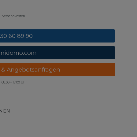
gl. Versandkosten
 30 60 89 90
unidomo.com
 & Angebotsanfragen
g
08:00 - 17:00 Uhr
ONEN