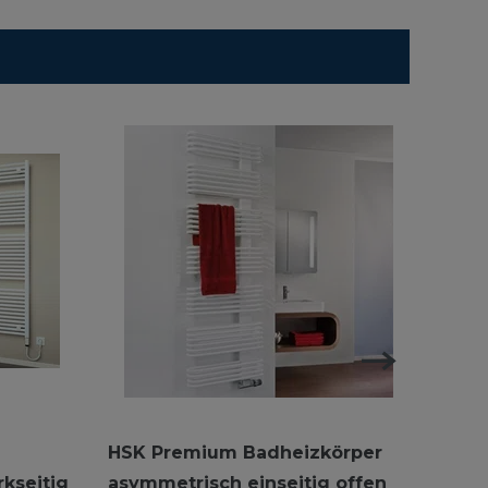
HSK Premium Badheizkörper
HSK 
kseitig
asymmetrisch einseitig offen
gebo