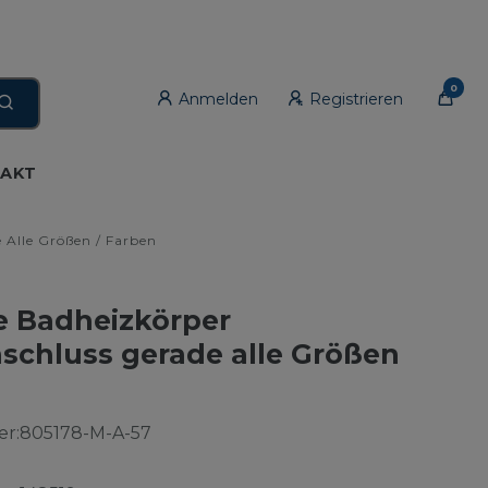
0
Anmelden
Registrieren
AKT
 Alle Größen / Farben
e Badheizkörper
nschluss gerade alle Größen
n
r:
805178-M-A-57