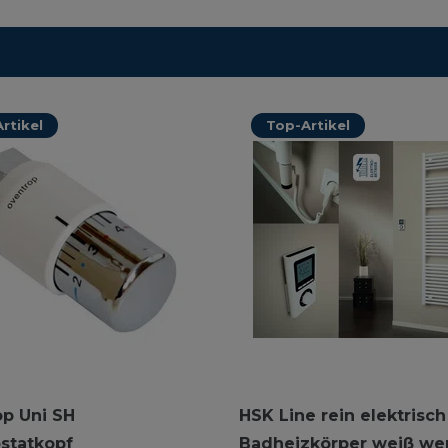
rtikel
Top-Artikel
p Uni SH
HSK Line rein elektrisch
statkopf
Badheizkörper weiß wer