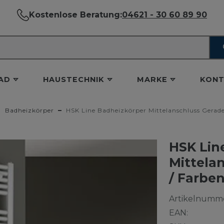
Kostenlose Beratung:
04621 - 30 60 89 90
AD
HAUSTECHNIK
MARKE
KONT
Badheizkörper
HSK Line Badheizkörper Mittelanschluss Gerade
HSK Lin
Mittela
/ Farbe
Artikelnumme
EAN: