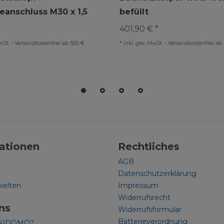
anschluss M30 x 1,5
befüllt
401,90 € *
wSt.
-
Versandkostenfrei ab 500 €
*
inkl. ges. MwSt.
-
Versandkostenfrei ab
ationen
Rechtliches
AGB
Datenschutzerklärung
welten
Impressum
Widerrufsrecht
ns
Widerrufsformular
Batterieverordnung
NIDOMO?