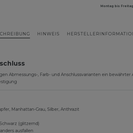
Montag bis Freita
CHREIBUNG
HINWEIS
HERSTELLERINFORMATI
schluss
ltigen Abmessungs-, Farb- und Anschlussvarianten ein bewährter A
estigung
er, Manhattan-Grau, Silber, Anthrazit
Schwarz (glitzernd)
anders ausfallen