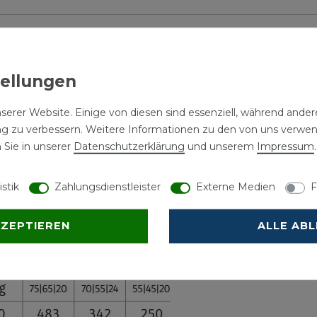
d Verschlussstopfen im Lieferumfang enthalten
serer Website. Einige von diesen sind essenziell, während andere
ng zu verbessern. Weitere Informationen zu den von uns verwe
 Sie in unserer
Daten­schutz­erklärung
und unserem
Impressum
.
riabel
istik
Zahlungsdienstleister
Externe Medien
F
KZEPTIEREN
ALLE AB