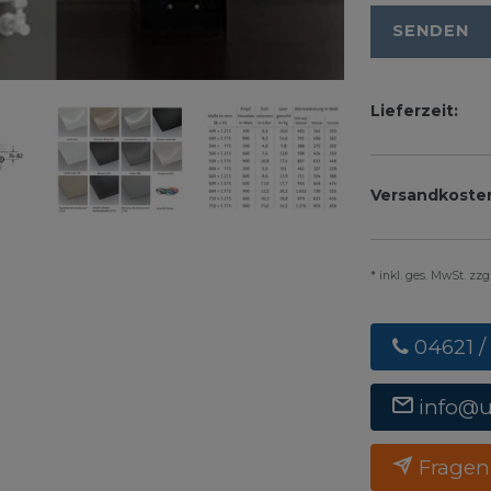
SENDEN
Lieferzeit:
Versandkoste
* inkl. ges. MwSt. zz
04621 /
info@
Fragen