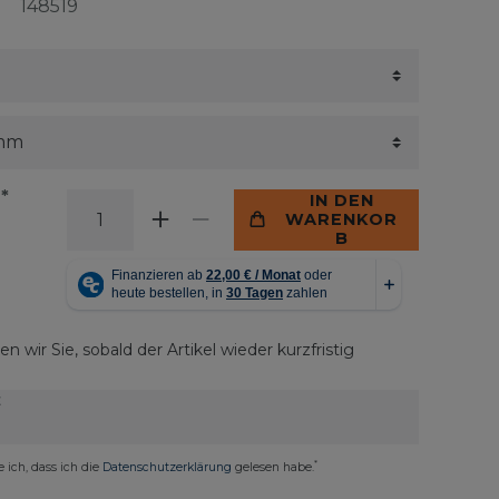
148519
*
€
IN DEN
WARENKOR
B
n wir Sie, sobald der Artikel wieder kurzfristig
E
*
e ich, dass ich die
Daten­schutz­erklärung
gelesen habe.