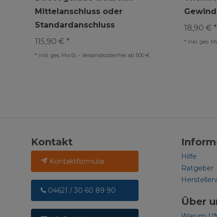
Mittelanschluss oder
Gewinde
Standardanschluss
18,90 € *
115,90 € *
*
inkl. ges. M
*
inkl. ges. MwSt.
-
Versandkostenfrei ab 500 €
Kontakt
Inform
Hilfe
Kontaktformular
Ratgeber
Hersteller
04621 / 30 60 89 90
Über u
Warum U