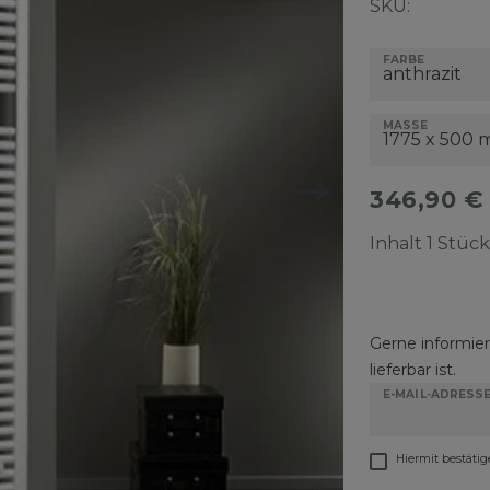
SKU:
FARBE
MASSE
346,90 
Inhalt
1
Stück
Gerne informiere
lieferbar ist.
E-MAIL-ADRESS
Hiermit bestätig