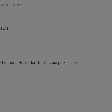
g
08:00 - 17:00 Uhr
ONEN
llrounder. Besonders beliebt: die praktischen