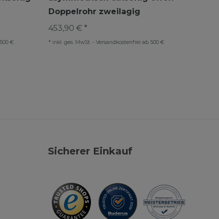
Doppelrohr zweilagig
Größ
453,90 € *
213,9
 500 €
*
inkl. ges. MwSt.
-
Versandkostenfrei ab 500 €
*
inkl. 
Sicherer Einkauf