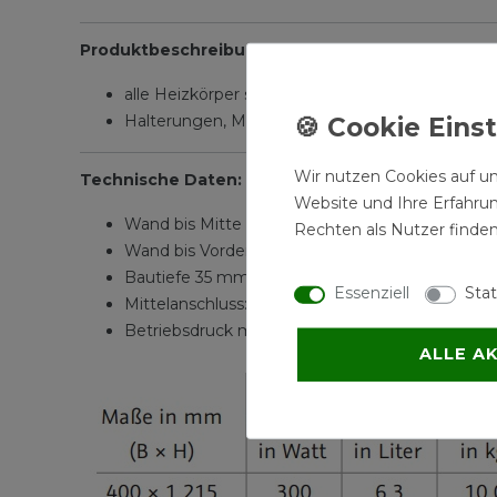
Produktbeschreibung:
alle Heizkörper sind Pulver-Beschichtet
Halterungen, Montagematerial, Entlüftungs- un
Wir nutzen Cookies auf un
Technische Daten:
Website und Ihre Erfahru
Wand bis Mitte Anschluss 74 - 82 mm, variabel
Rechten als Nutzer finden
Wand bis Vorderkante Heizkörper 91 - 99 mm, va
Bautiefe 35 mm
Essenziell
Stat
Mittelanschluss: Nabenabstand 50 mm
Betriebsdruck max. 10 bar
ALLE A