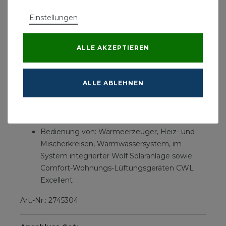
Wohnraum möglich
Einstellungen
Vier Funktionstasten für schnelles Navigieren,
Auswahl und Eingabe durch Drücken und
Drehen
ALLE AKZEPTIEREN
Menügeführte Inbetriebnahme
Störmeldungen ebenso in Klartext mit
Ursache und Behebungsmöglichkeiten
ALLE ABLEHNEN
Installierte WRS-Komponenten werden
automatisch erkannt und vorkonfiguriert
SD-Karten-Steckplatz für Software-Update
Bedienung von: Wärmeerzeuger, Heiz- und
Mischerkreisen, Warmwassersystem, im
System integrierter Wolf Solaranlage sowie
Comfort-Wohnungs-Lüftungsgeräten CWL
Excellent
Art.-Nr.: 2745304