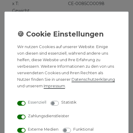
x T:
CE-0085CO0098
Gewicht:
CE-Ident.-Nr.
Art.-Nr.: 8615012
Optionales Zubehör
Wir nutzen Cookies auf unserer Website. Einige
Bedienmodul BM-2
:
von diesen sind essenziell, während andere uns
helfen, diese Website und Ihre Erfahrung zu
„Smart Home“, so heißt das Zauberwort für die
verbessern. Weitere Informationen zu den von uns
vernetzte intelligente Gebäude- steuerung. Das
verwendeten Cookies und Ihren Rechten als
neue Bedienmodul BM-2 ist die Eintrittskarte für
Nutzer finden Sie in unserer
Daten­schutz­erklärung
effektive Heizungs-, Solarthermie- und
und unserem
Impressum
.
Lüftungssteuerung.
Vorteile auf einen Blick:
Essenziell
Statistik
TFT-Farbdisplay, anwenderfreundlich durch
Zahlungsdienstleister
klare Darstellung von Grafiken und Infotexten
Im Heizgerät integriert oder als
Externe Medien
Funktional
Fernbedienung im Wandsockel für den