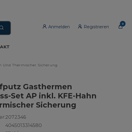
0
Anmelden
Registrieren
AKT
n Und Thermischer Sicherung
fputz Gasthermen
ss-Set AP inkl. KFE-Hahn
rmischer Sicherung
r:
2072346
4045013314580