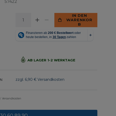
57422
IN DEN
WARENKOR
B
AB LAGER 1-2 WERKTAGE
n:
zzgl. 6,90 € Versandkosten
gl. Versandkosten
 30 60 89 90