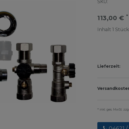
SKU:
*
113,00 €
Inhalt
1
Stück
Lieferzeit:
Versandkoste
* inkl. ges. MwSt. zz
04621 /