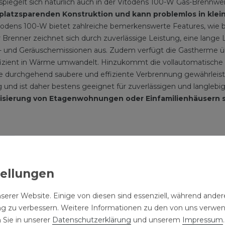
piegelt sich natürlich auch in der Vitodens 100-W Gas-Brennw
 platzsparenden Konstruktion und kann problemlos in klein
todens 100-W bietet zahlreiche bemerkenswerte Features, wie be
r Brenner zeichnet sich durch zuverlässige Leistung, eine lange
ff- und Geräuschemissionen aus. Zudem verfügt die Gastherme 
 effizient in Wärme umwandelt. Hinzukommt die vollautomatisch
ine durchgehend saubere und effiziente Verbrennung gewährlei
 und ist daher bestens geeignet für zuverlässigen und langlebi
sierung von Etagenwohnungen oder Einfamilienhäusern su
moderne Gas-Brennwerttherme, sondern auch mit Blick auf zukünf
dgas
und
100 % Bio-Flüssiggas
freigegeben. Das macht die Vit
lle: Energieeinsparung, Komfort und Sicherheit mit ViCar
serer Website. Einige von diesen sind essenziell, während andere
rm Viessmann One Base hat eine integrierte WLAN-Schnittstell
ng zu verbessern. Weitere Informationen zu den von uns verwe
 der Heizung ganz einfach und intuitiv. Sie stellt die Weichen z
 Sie in unserer
Daten­schutz­erklärung
und unserem
Impressum
.