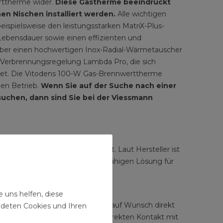
erttherme wider.
Diese Gastherme beeindruckt
en Nischen installiert werden.
Alle wichtigen
ispielsweise den leistungsstarken MatriX-Plus-
 Lebensdauer sowie einen effizienten und
über einen hochwertigen Inox-Radial-Wärmetauscher
e Verbrennungsregelung Lambda Pro, die sich
stet. Die Vitodens 100-W Gas-Brennwerttherme
gen Betrieb.
Wenn Sie auf der Suche nach einer
chen, dann sind Sie bei der Viessmann
tige Anforderungen interessant. Laut Hersteller ist
odens 100-W zu einer zukunftsfähigen Lösung für
e
 uns helfen, diese
e. Diese verbindet die Heizung auf Wunsch direkt
ndeten Cookies und Ihren
u digitalen Services und ist im direkten Kontakt mit