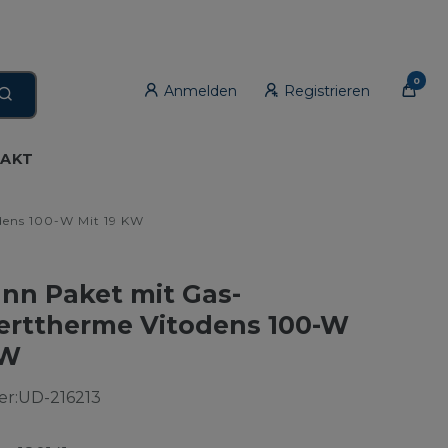
0
Anmelden
Registrieren
AKT
dens 100-W Mit 19 KW
nn Paket mit Gas-
rttherme Vitodens 100-W
kW
r:
UD-216213