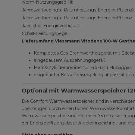
Norm-Nutzungsgrad Hi:
Jahreszeitbedingte Raumheizungs-Energieeffizienzk
Jahreszeitbedingte Raumheizungs-Energieeffizienz:
Jährlicher Energieverbrauch:
Schall-Leistungspegel:
Lieferumfang Viessmann Vitodens 100-W Gasth
Komplettes Gas-Brennwertheizgerät mit Edels
eingebautem Ausdehnungsgefäß
MatriX-Zylinderbrenner für Erd- und Flüssiggas
eingebauter Kesselkreisregelung abgasseitigem
Optional mit Warmwasserspeicher 120
Die Comfort Warmwasserspeicher sind in verschiede
überzeugen durch einen hohen Warmwasserkomfort un
Warmwasserspeicher sind mit einer 75 mm Isolierung 
der Energieeffizienzklasse A gekennzeichnet und erz
Bitte oben auswählen.