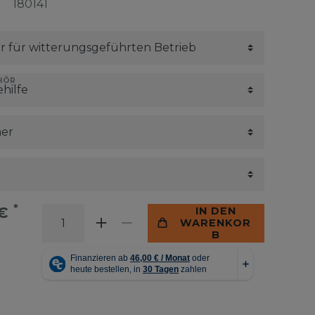
180141
HÖR
*
 €
IN DEN
WARENKOR
B