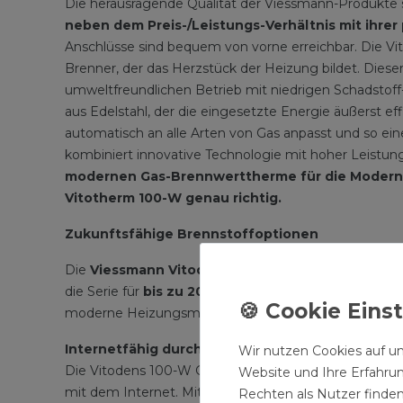
Die herausragende Qualität der Viessmann-Produkte s
neben dem Preis-/Leistungs-Verhältnis mit ihrer
Anschlüsse sind bequem von vorne erreichbar. Die Vi
Brenner, der das Herzstück der Heizung bildet. Diese
umweltfreundlichen Betrieb mit niedrigen Schadsto
aus Edelstahl, der die eingesetzte Energie äußerst
automatisch an alle Arten von Gas anpasst und so e
kombiniert innovative Technologie mit hoher Leistung
modernen Gas-Brennwerttherme für die Moderni
Vitotherm 100-W genau richtig.
Zukunftsfähige Brennstoffoptionen
Die
Viessmann Vitodens 100-W
ist nicht nur eine 
die Serie für
bis zu 20 % Wasserstoff
,
100 % Bio-Er
moderne Heizungsmodernisierungen.
Internetfähig durch integrierte WLAN-Schnittste
Wir nutzen Cookies auf un
Die Vitodens 100-W Gastherme mit der neuen Plattfo
Website und Ihre Erfahru
mit dem Internet. Mit der ViCare App ist die Bedienung
Rechten als Nutzer finden