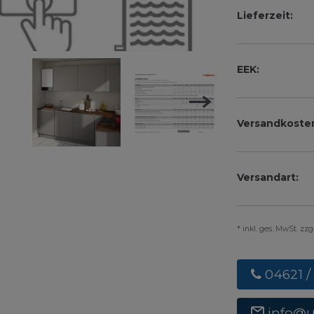
Lieferzeit:
EEK:
Versandkoste
Versandart:
* inkl. ges. MwSt. zz
04621 /
info@