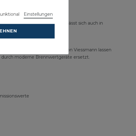
unktional
Einstellungen
enung geregelt. Das Display lässt sich auch in
LEHNEN
itodens Gas-Brennwertthermen von Viessmann lassen
gs durch moderne Brennwertgeräte ersetzt.
missionswerte