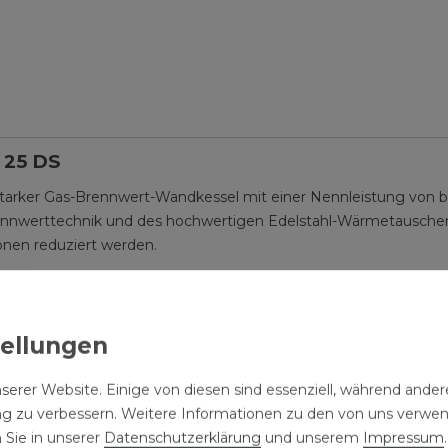
 25 DS
tarker Gas-Brennwert-Wandkessel mit einer Nennleistung von bis 
nwerttechnik und des hochwertigen Edelstahl-Wärmetauschers 
nen reduziert werden.
umluftunabhängig betrieben werden und ist für den Betrieb mit 
technologie (13 % bis 100 %) passt sich die Heizleistung autom
lt wird.
r 291 mm ermöglicht eine flexible Wandmontage in Technikräu
serer Website. Einige von diesen sind essenziell, während andere
halldruckpegel, was es ideal für den Einsatz in bewohnten Gebä
ng zu verbessern. Weitere Informationen zu den von uns verwe
 Sie in unserer
Daten­schutz­erklärung
und unserem
Impressum
.