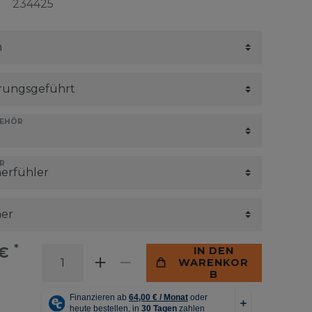
234425
BEHÖR
R
*
 €
IN DEN
WARENKOR
B