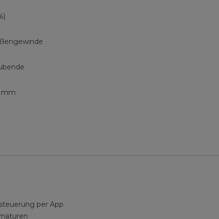
%)
Außengewinde
hubende
91 mm
steuerung per App
rmaturen