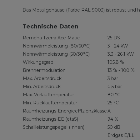
Das Metallgehäuse (Farbe RAL 9003) ist robust und h
Technische Daten
Remeha Tzerra Ace-Matic
25 DS
Nennwärmeleistung (80/60°C)
3 - 24 kW
Nennwärmeleistung (50/30°C)
3,3 - 26,1 kW
Wirkungsgrad
105,8 %
Brennermodulation
13 % - 100 %
Max. Arbeitsdruck
3 bar
Min. Arbeitsdruck
0,5 bar
Max. Vorlauftemperatur
80 °C
Min. Rücklauftemperatur
25 °C
Raumheizungs-Energieeffizienzklasse
A
Raumheizungs-EE (etaS)
94 %
Schallleistungspegel (Innen)
50 dB
Erdgas E/LL