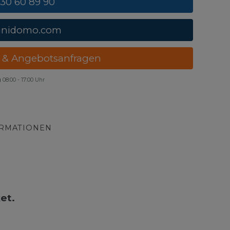
 30 60 89 90
unidomo.com
 & Angebotsanfragen
g
08:00 - 17:00 Uhr
ORMATIONEN
et.