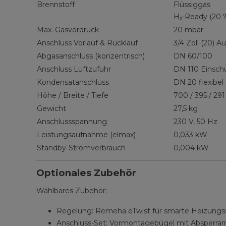
Brennstoff
Flüssiggas
H₂-Ready (20 
Max. Gasvordruck
20 mbar
Anschluss Vorlauf & Rücklauf
3/4 Zoll (20) 
Abgasanschluss (konzentrisch)
DN 60/100
Anschluss Luftzufuhr
DN 110 Einsc
Kondensatanschluss
DN 20 flexibel
Höhe / Breite / Tiefe
700 / 395 / 2
Gewicht
27,5 kg
Anschlussspannung
230 V, 50 Hz
Leistungsaufnahme (elmax)
0,033 kW
Standby-Stromverbrauch
0,004 kW
Optionales Zubehör
Wählbares Zubehör:
Regelung: Remeha eTwist für smarte Heizungs
Anschluss-Set: Vormontagebügel mit Absperra