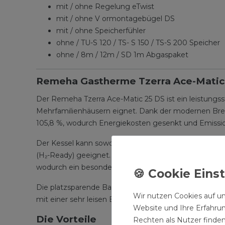
mit / ohne Regelung eTwist
mit / ohne V ormontagebügel DS
mit / ohne Speicherfühler
ohne / TU-S 120 / TS- S 150 / TS-S 200 Speicher
ohne / 8m / 12m / SD 1m Abgaspaket
Remeha Gastherme Tzerra Ace-Matic
Der Remeha Tzerra Ace-Matic 25 DS ist ein leistungss
Mehrfamilienhäusern eignet. Dank der modernen Bren
105,8 %, wodurch Energiekosten gesenkt und Emissio
Der Kessel kann sowohl raumluftabhängig als auch ra
(H₂-Ready) geeignet. Durch die modulierende Brenner
wodurch ein besonders effizienter Betrieb sichergestel
Die platzsparende Bauweise mit einer Tiefe von nu
Wir nutzen Cookies auf un
mit einer sehr leisen Betriebsweise von nur 50 dB Sc
Website und Ihre Erfahru
Die Vorteile
Rechten als Nutzer finden