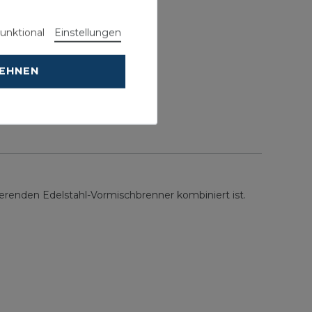
unktional
Einstellungen
LEHNEN
eldungen.
renden Edelstahl-Vormischbrenner kombiniert ist.