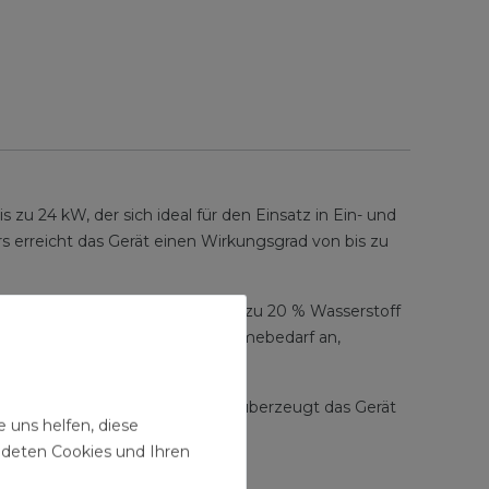
zu 24 kW, der sich ideal für den Einsatz in Ein- und
erreicht das Gerät einen Wirkungsgrad von bis zu
Erdgas E/LL, Flüssiggas und bis zu 20 % Wasserstoff
atisch an den tatsächlichen Wärmebedarf an,
men oder Wohnbereichen. Zudem überzeugt das Gerät
 uns helfen, diese
uden macht.
ndeten Cookies und Ihren