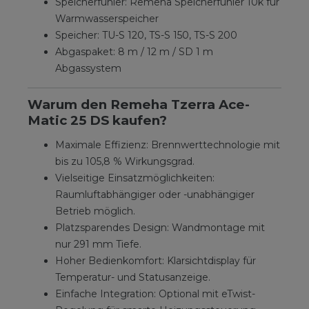
Speicherfühler: Remeha Speicherfühler 10k für
Warmwasserspeicher
Speicher: TU-S 120, TS-S 150, TS-S 200
Abgaspaket: 8 m / 12 m / SD 1 m
Abgassystem
Warum den Remeha Tzerra Ace-
Matic 25 DS kaufen?
Maximale Effizienz: Brennwerttechnologie mit
bis zu 105,8 % Wirkungsgrad.
Vielseitige Einsatzmöglichkeiten:
Raumluftabhängiger oder -unabhängiger
Betrieb möglich.
Platzsparendes Design: Wandmontage mit
nur 291 mm Tiefe.
Hoher Bedienkomfort: Klarsichtdisplay für
Temperatur- und Statusanzeige.
Einfache Integration: Optional mit eTwist-