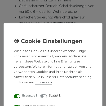
Bauweise mit nur 291 mm Tiefe.
Geräuscharmer Betrieb: Schalldruckpegel von
nur 50 dB – ideal für Wohnbereiche.
Einfache Steuerung: Klarsichtdisplay zur
Anzeige von Heizungstemperatur,
Warmwassertemperatur und Störmeldungen.
Smarte Heizungssteuerung: Optional mit
Remeha eTwist Regelung für App-Steuerung.
Zukunftssicher: H₂-Ready (bis zu 20 %
Wir nutzen Cookies auf unserer Website. Einige
Wasserstoffbeimischung) für nachhaltige
von diesen sind essenziell, während andere uns
Heizsysteme.
helfen, diese Website und Ihre Erfahrung zu
verbessern. Weitere Informationen zu den von uns
Ausführung
verwendeten Cookies und Ihren Rechten als
Nutzer finden Sie in unserer
Daten­schutz­erklärung
Das Gerät verfügt über einen korrosionsbeständigen
und unserem
Impressum
.
Monoblock-Wärmetauscher aus Edelstahl, der mit
einem modulierenden Edelstahl-Vormischbrenner
kombiniert ist. Die elektronische Steuerung umfasst:
Essenziell
Statistik
Comfort Master Gasfeuerungsautomat mit