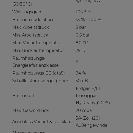
3,3 - 26,1 kW
(50/30°C)
Wirkungsgrad
105,8 %
Brennermodulation
13 % - 100 %
Max. Arbeitsdruck
3 bar
Min. Arbeitsdruck
0,5 bar
Max. Vorlauftemperatur
80 °C
Min. Rücklauftemperatur
25 °C
Raumheizungs-
A
Energieeffizienzklasse
Raumheizungs-EE (etaS)
94 %
Schallleistungspegel (Innen)
50 dB
Erdgas E/LL
Brennstoff
Flüssiggas
H₂-Ready (20 %)
Max. Gasvordruck
20 mbar
3/4 Zoll (20)
Anschluss Vorlauf & Rücklauf
Außengewinde