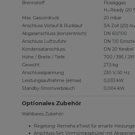
Brennstoff
Flüssiggas
H₂-Ready (20 
Max. Gasvordruck
20 mbar
Anschluss Vorlauf & Rücklauf
3/4 Zoll (20) 
Abgasanschluss (konzentrisch)
DN 60/100
Anschluss Luftzufuhr
DN 110 Einsc
Kondensatanschluss
DN 20 flexibel
Höhe / Breite / Tiefe
700 / 395 / 2
Gewicht
27,5 kg
Anschlussspannung
230 V, 50 Hz
Leistungsaufnahme (elmax)
0,033 kW
Standby-Stromverbrauch
0,004 kW
Optionales Zubehör
Wählbares Zubehör:
Regelung: Remeha eTwist für smarte Heizungs
Anschluss-Set: Vormontagebügel mit Absperra