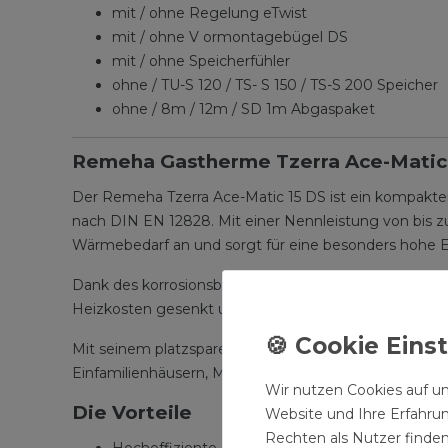
mit / ohne Regelung eTwist
mit / ohne V ormontagebügel DS
mit / ohne Speicherfühler
ohne / TU-S 120 / TS- S 150 / TS-S 200 Speicher
ohne / 8m / 12m / SD 1m Abgaspaket
Remeha Gastherme Tzerra Ace-Matic
Der Remeha Tzerra Ace-Matic 15 DS ist ein kompakter
nach DIN EN 12828. Mit einer Nennleistung von bis z
Wärmebedarf an und sorgt für eine besonders hohe En
Dank des korrosionsbeständigen Edelstahl-Wärmetaus
Heizkosten gesenkt und Emissionen reduziert werden. 
Mit seinem platzsparenden Design und der geräuschar
Einfamilienhäusern, Mehrfamilienhäusern und Gewer
Wir nutzen Cookies auf un
Die Vorteile
Website und Ihre Erfahru
Rechten als Nutzer finden
Hocheffiziente Brennwerttechnik: Wirkungsgrad