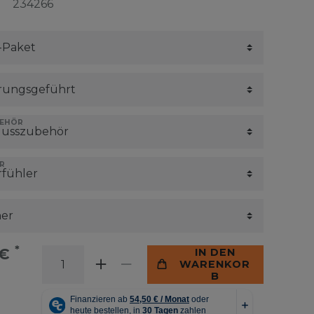
234266
BEHÖR
R
*
 €
IN DEN
WARENKOR
B