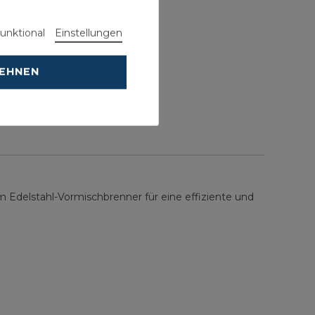
unktional
Einstellungen
LEHNEN
mwassertemperatur.
7 Liter).
Edelstahl-Vormischbrenner für eine effiziente und