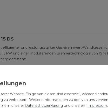
 15 DS
, effizienter und leistungsstarker Gas-Brennwert-Wandkessel f
u 15 kW und einer modulierenden Brennertechnologie von 15 % bi
ergieeffizienz.
chers und der modernen Brennwerttechnologie erzielt der Kess
Der Kessel ist für Erdgas E/LL, Flüssiggas sowie Wasserstoff (H
men Betriebsweise (Schallleistungspegel von nur 50 dB) eignet 
beobjekten.
serer Website. Einige von diesen sind essenziell, während andere
ng zu verbessern. Weitere Informationen zu den von uns verwe
 Sie in unserer
Daten­schutz­erklärung
und unserem
Impressum
.
 von bis zu 105,8 % für maximale Energieeinsparung.