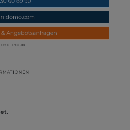
 30 60 89 90
unidomo.com
 & Angebotsanfragen
g
08:00 - 17:00 Uhr
ORMATIONEN
et.