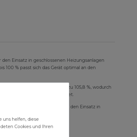
ür den Einsatz in geschlossenen Heizungsanlagen
s 100 % passt sich das Gerät optimal an den
el einen Wirkungsgrad von bis zu 105,8 %, wodurch
₂-ready mit 20 % Anteil) geeignet.
sich das Gerät hervorragend für den Einsatz in
 uns helfen, diese
ndeten Cookies und Ihren