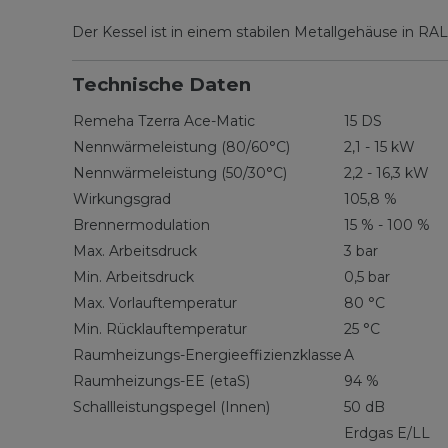
Der Kessel ist in einem stabilen Metallgehäuse in RAL
Technische Daten
Remeha Tzerra Ace-Matic
15 DS
Nennwärmeleistung (80/60°C)
2,1 - 15 kW
Nennwärmeleistung (50/30°C)
2,2 - 16,3 kW
Wirkungsgrad
105,8 %
Brennermodulation
15 % - 100 %
Max. Arbeitsdruck
3 bar
Min. Arbeitsdruck
0,5 bar
Max. Vorlauftemperatur
80 °C
Min. Rücklauftemperatur
25 °C
Raumheizungs-Energieeffizienzklasse
A
Raumheizungs-EE (etaS)
94 %
Schallleistungspegel (Innen)
50 dB
Erdgas E/LL