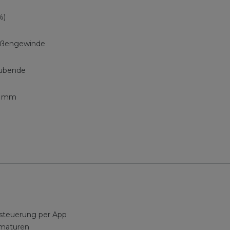
%)
Außengewinde
hubende
91 mm
steuerung per App
rmaturen