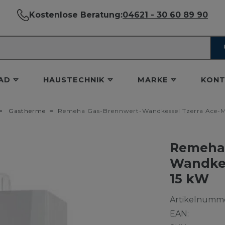
Kostenlose Beratung:
04621 - 30 60 89 90
AD
HAUSTECHNIK
MARKE
KONT
Gastherme
Remeha Gas-Brennwert-Wandkessel Tzerra Ace-Ma
Remeha 
Wandkes
15 kW
Artikelnumme
EAN: