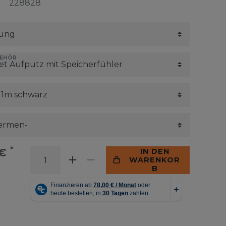
228828
BEHÖR
*
 €
IN DEN
WARENKOR
B