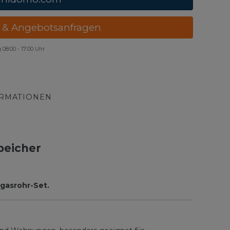
 & Angebotsanfragen
g
08:00 - 17:00 Uhr
ORMATIONEN
peicher
gasrohr-Set.