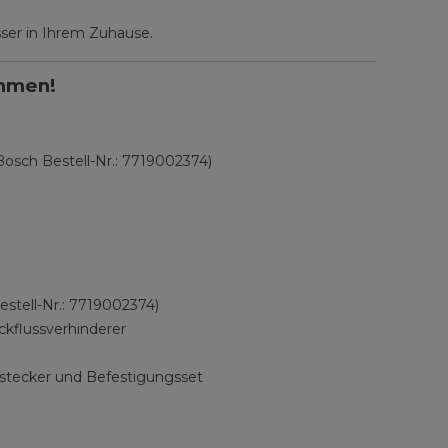
ser in Ihrem Zuhause.
ammen!
osch Bestell-Nr.: 7719002374)
stell-Nr.: 7719002374)
ückflussverhinderer
sstecker und Befestigungsset