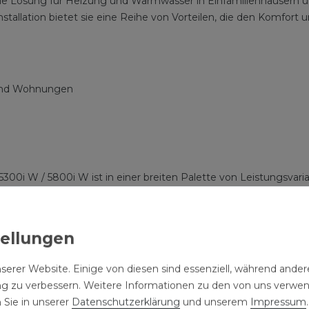
ale Lösung für Heizung und Warmwasser in Einfamilienhäusern
allation bietet sie eine Reihe von Vorteilen, die den Komfort u
 und Wohnungen
00i W / 5800i W ist in einer breiten Palette von Leistungsvarian
izleistungen bis zu 24 kW. Alternativ können Sie sich für das pl
istungen bis zu 30 kW bietet. Durch die integrierte Warmwass
 Temperatur.
ens 5300i W kann bequem im Wohnraum über einen Regler bed
werden kann. Diese Flexibilität ermöglicht es Ihnen, Ihr Heizs
serer Website. Einige von diesen sind essenziell, während andere
stung automatisch an den jeweiligen Bedarf im Bereich von 12 
ng zu verbessern. Weitere Informationen zu den von uns verwe
grund dieser intelligenten Regelung seltener Brennerstarts erfor
 Sie in unserer
Daten­schutz­erklärung
und unserem
Impressum
.