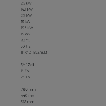
2,5 kW
16,1 kW
2,2 kW
15 kW
15,3 kW
15 kW
82 °C
50 Hz
IPX4D, B23/B33
3/4" Zoll
1" Zoll
230 V
780 mm
440 mm
365 mm