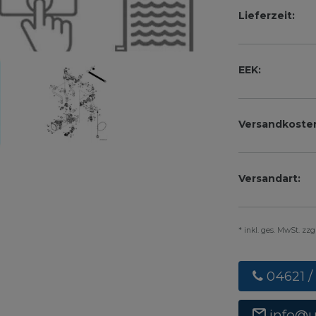
Lieferzeit:
EEK:
Versandkoste
Versandart:
* inkl. ges. MwSt. zz
04621 /
info@