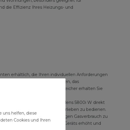
 und Wohnungen, besonders geeignet für
nd die Effizienz Ihres Heizungs- und
ten erhältlich, die Ihren individuellen Anforderungen
atzsparende Kombigerät entscheiden, das
erbereitung ohne Warmwasserspeicher erhalten Sie
ient werden, während die Condens 5800i W direkt
ystem nach Ihren persönlichen Vorlieben zu bedienen.
 uns helfen, diese
bis 100 % an, was zu einem niedrigen Gasverbrauch zu
ndeten Cookies und Ihren
derlich, was die Lebensdauer des Geräts erhöht und