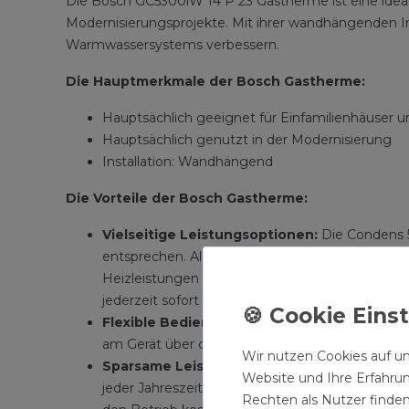
Die Bosch GC5300iW 14 P 23 Gastherme ist eine ide
Modernisierungsprojekte. Mit ihrer wandhängenden Inst
Warmwassersystems verbessern.
Die Hauptmerkmale der Bosch Gastherme:
Hauptsächlich geeignet für Einfamilienhäuser
Hauptsächlich genutzt in der Modernisierung
Installation: Wandhängend
Die Vorteile der Bosch Gastherme:
Vielseitige Leistungsoptionen:
Die Condens 53
entsprechen. Als reines Heizgerät bietet sie He
Heizleistungen bis zu 20 kW und Warmwasserle
jederzeit sofort warmes Wasser mit konstanter
Flexible Bedienungsmöglichkeiten:
Die Cond
am Gerät über das Farb-Touch-Display gesteuert 
Wir nutzen Cookies auf un
Sparsame Leistung:
Das Gerät passt seine Lei
Website und Ihre Erfahru
jeder Jahreszeit führt. Darüber hinaus sind auf
Rechten als Nutzer finden