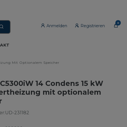
0
Anmelden
Registrieren
AKT
zung Mit Optionalem Speicher
C5300iW 14 Condens 15 kW
rtheizung mit optionalem
r
r:
UD-231182