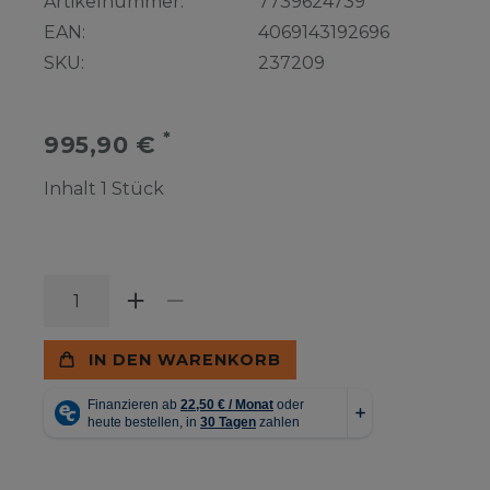
Artikelnummer:
7739624739
EAN:
4069143192696
SKU:
237209
*
995,90 €
Inhalt
1
Stück
IN DEN WARENKORB