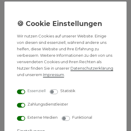
Paket bestehend aus:
50 m² Dämmrolle 25-2 EPS-DES, WLS 045
640 Meter Heizrohr Kunststoff PE-XA 17x2
1000 Tackernadeln
Wir nutzen Cookies auf unserer Website. Einige
von diesen sind essenziell, während andere uns
helfen, diese Website und Ihre Erfahrung zu
verbessern. Weitere Informationen zu den von uns
Produkteigenschaften
verwendeten Cookies und Ihren Rechten als
Logafloor Dämmrolle:
Nutzer finden Sie in unserer
Daten­schutz­erklärung
und unserem
Impressum
.
mit reißfester und wasserdichter
Gewebebundfolie
Essenziell
Statistik
mit aufgedrucktem Verlegeraster und 30 mm
Folienüberlappung
Zahlungsdienstleister
mit Wärme- und Trittschalldämmung
aus Polystyrolschaum EPS DES sm/sg nach
Externe Medien
Funktional
DIN EN 13163
WLS 045, Verkehrslast 4 kN/m²