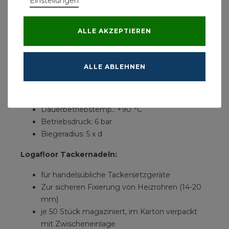
Einstellungen
Rollenmaß: 10000 x 1000 mm
Dicke: 25-2
Brandverhalten RtF: E nach EN 13501-1
ALLE AKZEPTIEREN
Logafloor Heizrohr
ALLE ABLEHNEN
aus Polyethylen
Sauerstoffdicht nach DIN 4726
Vernetzungsgrad ≥ 70%
Dauerbetriebstemp.: +90 °C
Betriebsdruck: 6 bar
Biegeradius: 5 x d
Logafloor Tackernadeln:
für handelsübliche Tackersetzgeräte
Zur sicheren Fixierung von Heizrohren (14-20
mm)
je 50 Stück magaziniert, im Karton verpackt
mit Zwischeneinlage