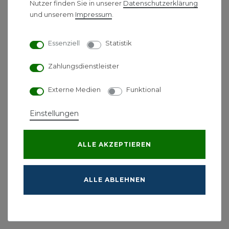
Nutzer finden Sie in unserer
Daten­schutz­erklärung
*
inkl. ges. MwSt.
-
Versandkostenfrei ab 500 €
und unserem
Impressum
.
Viessmann VS+
Essenziell
Statistik
Schienenverbinder 50 x 37
Zahlungsdienstleister
8,90 € *
Externe Medien
Funktional
*
inkl. ges. MwSt.
-
Versandkostenfrei ab 500 €
Einstellungen
Viessmann UNI-
ALLE AKZEPTIEREN
Erdungsklemme
9,90 € *
ALLE ABLEHNEN
*
inkl. ges. MwSt.
-
Versandkostenfrei ab 500 €