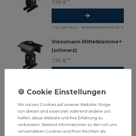
7,90 € *
*
inkl. ges. MwSt.
-
Versandkostenfrei ab 500 €
Viessmann Mittelklemme+
(schwarz)
7,90 € *
*
inkl. ges. MwSt.
-
Versandkostenfrei ab 500 €
Viessmann VS+
Wir nutzen Cookies auf unserer Website. Einige
Schienenverbinder 41 x 35
von diesen sind essenziell, während andere uns
helfen, diese Website und Ihre Erfahrung zu
8,90 € *
verbessern. Weitere Informationen zu den von uns
verwendeten Cookies und Ihren Rechten als