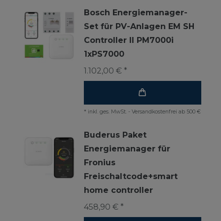
Bosch Energiemanager-
Set für PV-Anlagen EM SH
Controller II PM7000i
1xPS7000
1.102,00 € *
*
inkl. ges. MwSt.
-
Versandkostenfrei ab 500 €
Buderus Paket
Energiemanager für
Fronius
Freischaltcode+smart
home controller
458,90 € *