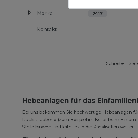
Marke
7417
Kontakt
Schreiben Sie 
Hebeanlagen für das Einfamilie
Bei uns bekommen Sie hochwertige Hebeanlagen für Ih
Rückstauebene (zum Beispiel im Keller beim Einfamil
Stelle hinweg und leitet es in die Kanalisation weiter.