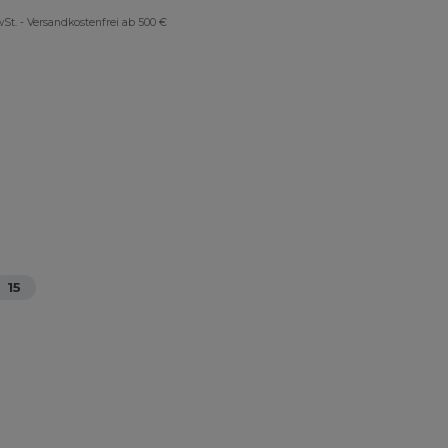
wSt.
-
Versandkostenfrei ab 500 €
15