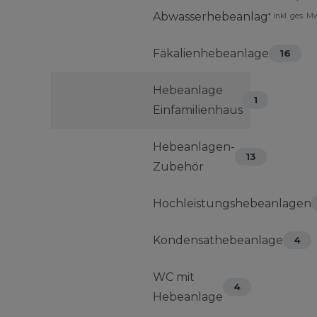
Abwasserhebeanlage
23
*
inkl. ges. M
Fäkalienhebeanlage
16
Hebeanlage
1
Einfamilienhaus
Hebeanlagen-
13
Zubehör
Hochleistungshebeanlagen
Kondensathebeanlage
4
WC mit
4
Hebeanlage