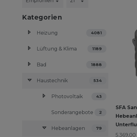
Kategorien
Heizung
4081
Lüftung & Klima
1189
Bad
1888
Haustechnik
534
Photovoltaik
43
SFA San
Sonderangebote
2
Hebeanl
Unterfl
Hebeanlagen
79
5.369,00 