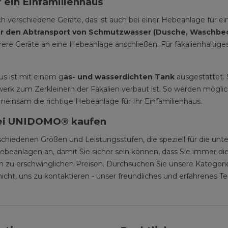
 ein Einfamilienhaus
 verschiedene Geräte, das ist auch bei einer Hebeanlage für ein
ür den Abtransport von Schmutzwasser (Dusche, Waschbe
hrere Geräte an eine Hebeanlage anschließen. Für fäkalienhaltig
s ist mit einem g
as- und wasserdichten Tank
ausgestattet.
rk zum Zerkleinern der Fäkalien verbaut ist. So werden möglich
meinsam die richtige Hebeanlage für Ihr Einfamilienhaus.
 bei UNIDOMO® kaufen
chiedenen Größen und Leistungsstufen, die speziell für die unt
ebeanlagen an, damit Sie sicher sein können, dass Sie immer di
 erschwinglichen Preisen. Durchsuchen Sie unsere Kategorie u
icht, uns zu kontaktieren - unser freundliches und erfahrenes 