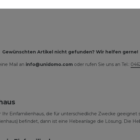
Gewünschten Artikel nicht gefunden? Wir helfen gerne!
eine Mail an
info@unidomo.com
oder rufen Sie uns an Tel.:
046
nhaus
r Einfamilienhaus, die für unterschiedliche Zwecke geeignet s
ienhaus) befindet, dann ist eine Hebeanlage die Lösung. Die H