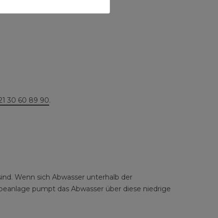
21 30 60 89 90
.
ind. Wenn sich Abwasser unterhalb der
ebeanlage pumpt das Abwasser über diese niedrige