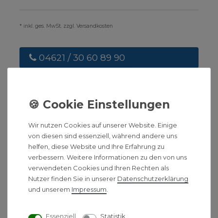
* inkl. ges. MwSt. zzgl. Versandkosten
04621 / 30 60 89 90
info@unidomo.com
Fragen & Angebotsanfragen
Wir nutzen Cookies auf unserer Website. Einige
Montag bis Freitag
08:00 - 17:00 Uhr
von diesen sind essenziell, während andere uns
helfen, diese Website und Ihre Erfahrung zu
verbessern. Weitere Informationen zu den von uns
verwendeten Cookies und Ihren Rechten als
BESCHREIBUNG
Nutzer finden Sie in unserer
Daten­schutz­erklärung
und unserem
Impressum
.
HINWEIS
Essenziell
Statistik