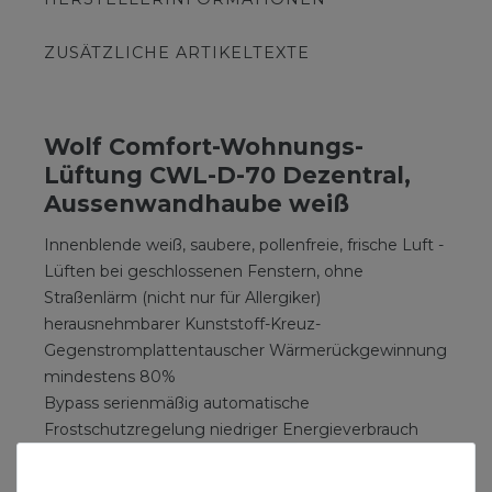
ZUSÄTZLICHE ARTIKELTEXTE
Wolf Comfort-Wohnungs-
Lüftung CWL-D-70 Dezentral,
Aussenwandhaube weiß
Innenblende weiß, saubere, pollenfreie, frische Luft -
Lüften bei geschlossenen Fenstern, ohne
Straßenlärm (nicht nur für Allergiker)
herausnehmbarer Kunststoff-Kreuz-
Gegenstromplattentauscher Wärmerückgewinnung
mindestens 80%
Bypass serienmäßig automatische
Frostschutzregelung niedriger Energieverbrauch
durch Gleichstromventilatoren elektr.
Vorheizregister 275W im Gerät in tegriert Filterklasse