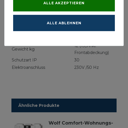
Luftleistung bei Lüfterstufe
ALLE AKZEPTIEREN
15/25/40755/70
1/2/3/4/5 m³/h
Geräteanschlussdurchmesser
250
ALLE ABLEHNEN
mm
2 x G4 (Abluft) & 1 G4
Filterklasse
(Zuluft)
12 (13,5 inkl.
Gewicht kg
Frontabdeckung)
Schutzart IP
30
Elektroanschluss
230V /50 Hz
Ähnliche Produkte
Wolf Comfort-Wohnungs-