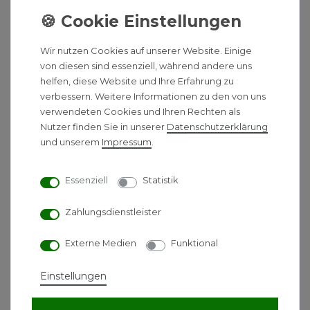
G4 (F7 optional als Zubehör für Zuluft)
Gerät steckerfertig verdrahtet.Filterwechselanzeige
Wir nutzen Cookies auf unserer Website. Einige
am Gerät. DIBt-Zulassung und Passivhauszertifikat
von diesen sind essenziell, während andere uns
sind beantragt.
helfen, diese Website und Ihre Erfahrung zu
Energieeffizienzklasse A
verbessern. Weitere Informationen zu den von uns
Luftleistung bei Lüfterstufe
verwendeten Cookies und Ihren Rechten als
1 / 2 / 3 / 4 / 5m3/h
Nutzer finden Sie in unserer
Daten­schutz­erklärung
15 / 25 / 40 / 55 / 70
und unserem
Impressum
.
Kernlochbohrung 260mm (mit 3Gr. Gefälle nach
außen) für Wandstärken (mit Zubehör) mm 500-600
Essenziell
Statistik
(300-500)
Geräteanschlussdurchmesser 250
Zahlungsdienstleister
Filterklasse 2x G4 (Abluft) & 1x G4 (Zuluft)
Gewicht kg 12 (13,5 inkl. Frontabdeckung) Schutzart
Externe Medien
Funktional
IP Innenteil IP20 / Frontabdeckung IPX4
Elektroanschluss 230 V / 50 Hz
Einstellungen
TYP
CWL-D-70