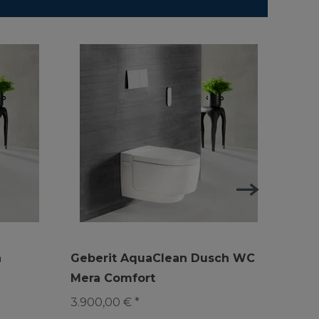
a
Geberit AquaClean Dusch WC
Gebe
Mera Comfort
Comf
Komp
3.900,00 € *