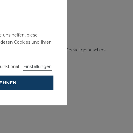
 uns helfen, diese
ndeten Cookies und Ihren
ielle Dämpfer federn Brille und Deckel geräuschlos
en.
unktional
Einstellungen
LEHNEN