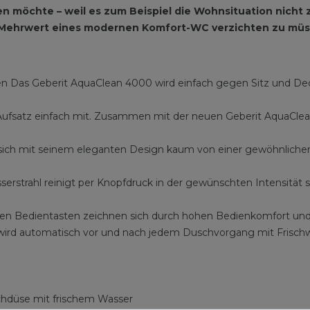
 möchte – weil es zum Beispiel die Wohnsituation nicht z
 Mehrwert eines modernen Komfort-WC verzichten zu müs
gen Das Geberit AquaClean 4000 wird einfach gegen Sitz und 
atz einfach mit. Zusammen mit der neuen Geberit AquaClean 
 sich mit seinem eleganten Design kaum von einer gewöhnliche
rstrahl reinigt per Knopfdruck in der gewünschten Intensität sc
en Bedientasten zeichnen sich durch hohen Bedienkomfort und 
rd automatisch vor und nach jedem Duschvorgang mit Frischw
chdüse mit frischem Wasser