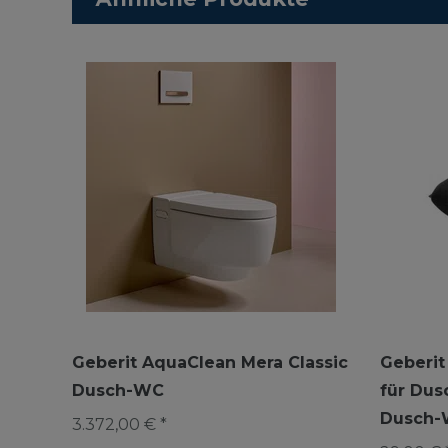
Geberit AquaClean Mera Classic
Geberit 
Dusch-WC
für Du
Dusch-W
3.372,00 € *