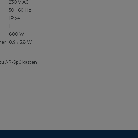
230 V AC
50 - 60 Hz
IP x4
I
800 W
cher
0,9 / 5,8 W
s zu AP-Spülkasten