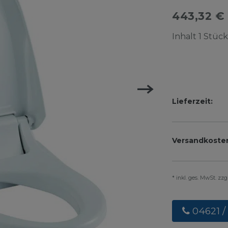
443,32 €
Inhalt
1
Stück
Lieferzeit:
Versandkoste
* inkl. ges. MwSt. zz
04621 /