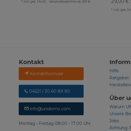
29,00 € 
*
inkl. ges. MwSt.
-
Versandkostenfrei ab 500 €
*
inkl. ges. M
Kontakt
Inform
Hilfe
Kontaktformular
Ratgeber
Hersteller
04621 / 30 60 89 90
Über u
Warum U
info@unidomo.com
Unsere B
Jobs
Montag - Freitag 08:00 - 17:00 Uhr
Achtung: 