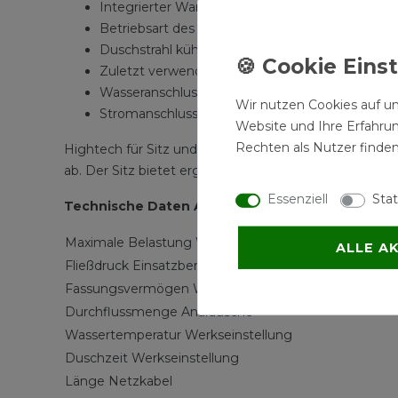
Integrierter Warmwasserspeicher
Betriebsart des Warmwasserspeichers einstellba
Duschstrahl kühlt während des Duschvorgangs l
Zuletzt verwendete Einstellungen werden auto
Wasseranschluss seitlich links
Wir nutzen Cookies auf un
Stromanschluss hinten mit verdeckter Verlegemö
Website und Ihre Erfahru
Rechten als Nutzer finden
Hightech für Sitz und Deckel Wie alle Geberit AquaCl
ab. Der Sitz bietet ergonomisch optimierten Komfort
Essenziell
Stat
Technische Daten AquaClean 4000:
Maximale Belastung WC-Sitz / WC-Deckel
ALLE A
Fließdruck Einsatzbereich
Fassungsvermögen Warmwasserspeicher
Durchflussmenge Analdusche
Wassertemperatur Werkseinstellung
Duschzeit Werkseinstellung
Länge Netzkabel