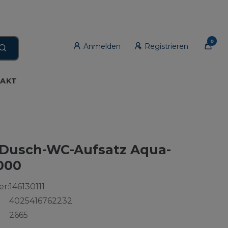
0
Anmelden
Registrieren
AKT
 Dusch-WC-Aufsatz Aqua-
000
r:
146130111
4025416762232
2665