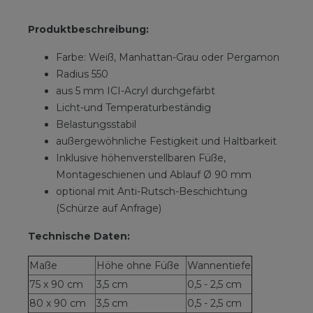
Produktbeschreibung:
Farbe: Weiß, Manhattan-Grau oder Pergamon
Radius 550
aus 5 mm ICI-Acryl durchgefärbt
Licht-und Temperaturbeständig
Belastungsstabil
außergewöhnliche Festigkeit und Haltbarkeit
Inklusive höhenverstellbaren Füße,
Montageschienen und Ablauf Ø 90 mm
optional mit Anti-Rutsch-Beschichtung
(Schürze auf Anfrage)
Technische Daten:
Maße
Höhe ohne Füße
Wannentiefe
75 x 90 cm
3,5 cm
0,5 - 2,5 cm
80 x 90 cm
3,5 cm
0,5 - 2,5 cm