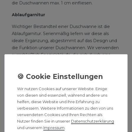
die Duschwannen max. 1 cm einfliesen.
Ablaufgarnitur
Wichtiger Bestandteil einer Duschwanne ist die
Ablaufgarnitur. Serienmäßig liefern wir diese als
ideale Ergänzung, abgestimmt auf das Design und
die Funktion unserer Duschwannen. Wir verwenden
ausschließlich Spezialabläufe, die sich durch eine
hohe Ablaufleistung und einfache
Reinigungsmöglichkeit durch einen abnehmbaren
Geruchsverschluss auszeichnen.
Höhenverstellbare Füße
Wir nutzen Cookies auf unserer Website. Einige
von diesen sind essenziell, während andere uns
Für eine optimale Justage der Duschwanne auch
helfen, diese Website und Ihre Erfahrung zu
bei unebenen Böden.
verbessern. Weitere Informationen zu den von uns
verwendeten Cookies und Ihren Rechten als
Montageschienen
Nutzer finden Sie in unserer
Daten­schutz­erklärung
und unserem
Impressum
.
Für solides Auflegen der wandanliegenden Seite