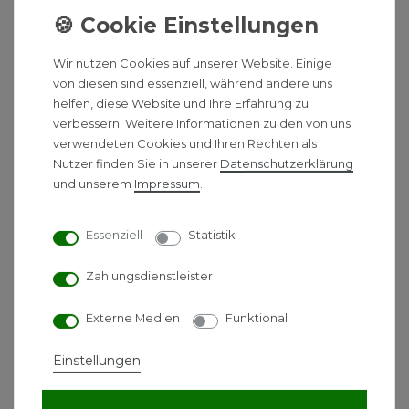
bestellen. Wir beraten Sie gerne.
Wir nutzen Cookies auf unserer Website. Einige
von diesen sind essenziell, während andere uns
helfen, diese Website und Ihre Erfahrung zu
verbessern. Weitere Informationen zu den von uns
Ähnliche Produkte
verwendeten Cookies und Ihren Rechten als
Nutzer finden Sie in unserer
Daten­schutz­erklärung
und unserem
Impressum
.
Grohe Unterputz-Ventil
Oberbau Costa
Essenziell
Statistik
20,90 € *
Zahlungsdienstleister
Externe Medien
Funktional
*
inkl. ges. MwSt.
-
Versandkostenfrei ab 500 €
Einstellungen