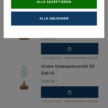
Zubehör
ALLE AKZEPTIEREN
Grohe Unterputz-Ventil-
ALLE ABLEHNEN
Unterteil Oberteil
Gewindeanschluß 1 Zoll
53,00 € *
*
inkl. ges. MwSt.
-
Versandkostenfrei ab 500 €
Grohe Unterputzventil 1/2
Zoll IG
19,90 € *
*
inkl. ges. MwSt.
-
Versandkostenfrei ab 500 €