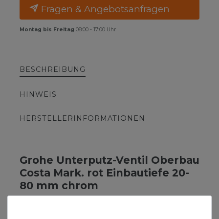
Fragen & Angebotsanfragen
Montag bis Freitag
08:00 - 17:00 Uhr
BESCHREIBUNG
HINWEIS
HERSTELLERINFORMATIONEN
Grohe Unterputz-Ventil Oberbau
Costa Mark. rot Einbautiefe 20-
80 mm chrom
Das dazugehörige Unterputventil ist nicht im
Lieferumfang enthalten, bitte separat