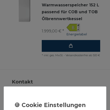
Warmwasserspeicher 152 L
passend für COB und TOB
Ölbrennwertkessel
1.999,00 € *
Energielabel
*
inkl. ges. MwSt.
-
Versandkostenfrei ab 500 €
Kontakt
Kontaktformular