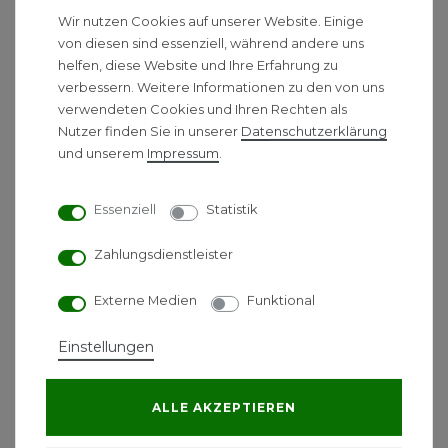
04621 / 30 60 89 90
Wir nutzen Cookies auf unserer Website. Einige
von diesen sind essenziell, während andere uns
helfen, diese Website und Ihre Erfahrung zu
info@unidomo.com
verbessern. Weitere Informationen zu den von uns
verwendeten Cookies und Ihren Rechten als
Montag - Freitag 08:00 - 17:00 Uhr
Nutzer finden Sie in unserer
Daten­schutz­erklärung
und unserem
Impressum
.
Informationen
Hilfe
Essenziell
Statistik
Ratgeber
Zahlungsdienstleister
Herstellerwelten
Externe Medien
Funktional
Über uns
Warum UNIDOMO?
Einstellungen
Unsere Bewertungen
Jobs
ALLE AKZEPTIEREN
Achtung: Fake Shops!