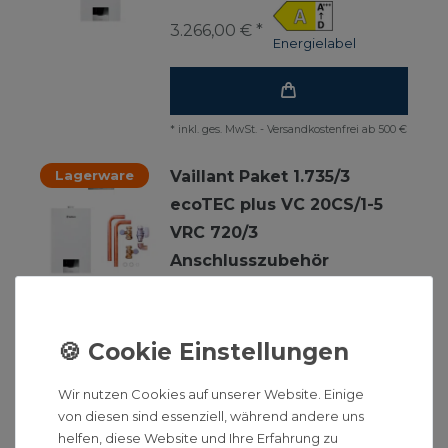
3.266,00 € *
Energielabel
*
inkl. ges. MwSt.
-
Versandkostenfrei ab 500 €
Lagerware
Vaillant Paket 1.735/3
ecoTEC plus VC 20CS/1-5
VRC 720/3
Anschlusszubehör
3.368,00 € *
Energielabel
Wir nutzen Cookies auf unserer Website. Einige
*
inkl. ges. MwSt.
-
Versandkostenfrei ab 500 €
von diesen sind essenziell, während andere uns
helfen, diese Website und Ihre Erfahrung zu