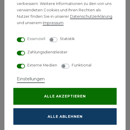
Vaillant Paket 6.213/2
verbessern. Weitere Informationen zu den von uns
verwendeten Cookies und Ihren Rechten als
atmoTEC plus VCW 194/4-5
Nutzer finden Sie in unserer
Daten­schutz­erklärung
A LL Gas-Kombitherme mit
und unserem
Impressum
.
sensoHOME 380/2 &
Austauschzubehör
Essenziell
Statistik
3.425,00 € *
Zahlungsdienstleister
Energielabel
Externe Medien
Funktional
Einstellungen
*
inkl. ges. MwSt.
-
Versandkostenfrei ab 500 €
Vaillant Paket 6.212/2
ALLE AKZEPTIEREN
atmoTEC plus VCW 194/4-5
A E Gas-Kombitherme mit
sensoHOME 380/2 &
ALLE ABLEHNEN
Austauschzubehör