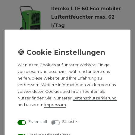
Remko LTE 60 Eco mobiler
Luftentfeuchter max. 62
l/Tag
2.123,00 € *
*
inkl. ges. MwSt.
-
Versandkostenfrei ab 500 €
Wir nutzen Cookies auf unserer Website. Einige
von diesen sind essenziell, während andere uns
Remko Standfüße für den
helfen, diese Website und Ihre Erfahrung zu
SLE 45-85 Schwimmbad-
verbessern. Weitere Informationen zu den von uns
Entfeuchter
verwendeten Cookies und Ihren Rechten als
Nutzer finden Sie in unserer
Daten­schutz­erklärung
248,00 € *
und unserem
Impressum
.
Essenziell
Statistik
*
inkl. ges. MwSt.
-
Versandkostenfrei ab 500 €