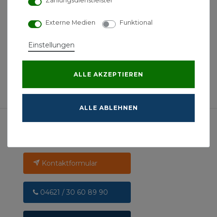
Zahlungsdienstleister
Remko ETF 360 Eco
Externe Medien
Funktional
mobiler Luftentfeuchter
549,90 € *
Einstellungen
ALLE AKZEPTIEREN
*
inkl. ges. MwSt.
-
Versandkostenfrei ab 500 €
ALLE ABLEHNEN
Kontakt
Kontaktformular
04621 / 30 60 89 90