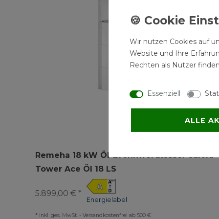
Wir nutzen Cookies auf un
Website und Ihre Erfahru
Rechten als Nutzer finden
Essenziell
Stat
ALLE A
Remeha 18 kW Öl-Brennwertkessel Calora
Tower Ace Öl 18 LS
5.899,00 € *
Energielabel
*
inkl. ges. MwSt.
-
Versandkostenfrei ab 500 €