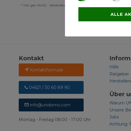
*
inkl. ges. MwSt.
-
Versandkostenfrei ab 500 €
ALLE A
Kontakt
Inform
Hilfe
Kontaktformular
Ratgeber
Hersteller
04621 / 30 60 89 90
Über u
Warum U
info@unidomo.com
Unsere B
Jobs
Montag - Freitag 08:00 - 17:00 Uhr
Achtung: 