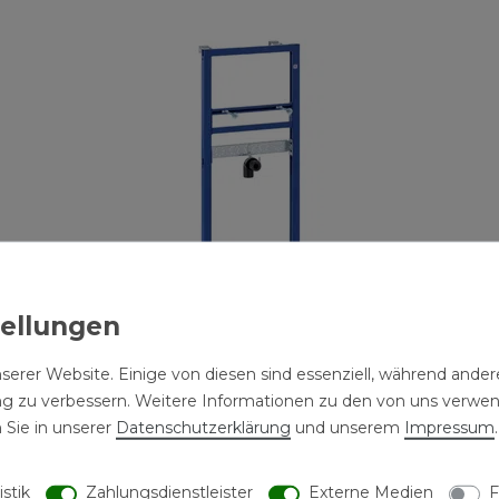
serer Website. Einige von diesen sind essenziell, während andere
ng zu verbessern. Weitere Informationen zu den von uns verwe
Geberit DuofixBasic Montageelement für
 Sie in unserer
Daten­schutz­erklärung
und unserem
Impressum
.
Waschtisch 112 cm Standarmatur #
458404001
istik
Zahlungsdienstleister
Externe Medien
F