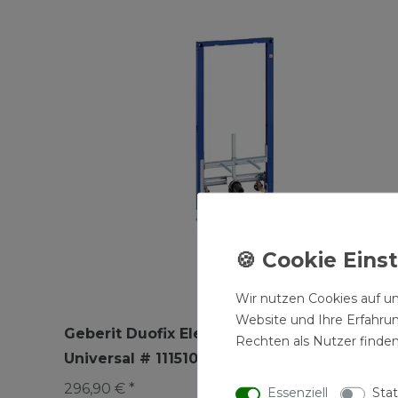
Wir nutzen Cookies auf un
Website und Ihre Erfahru
Geberit Duofix Element für Bidet 112 cm
Rechten als Nutzer finden
Universal # 111510001
296,90 € *
Essenziell
Stat