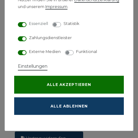
und unserem
Impressum
.
Über uns
Warum UNIDOMO?
Essenziell
Statistik
Unsere Bewertungen
Zahlungsdienstleister
Jobs
Achtung: Fake Shops!
Externe Medien
Funktional
Rechtliches
Einstellungen
AGB
Datenschutzerklärung
ALLE AKZEPTIEREN
Impressum
Widerrufsrecht
Widerrufsformular
ALLE ABLEHNEN
Batterieverordnung
Verpackungsverordnung
Barrierefreiheitserklärung