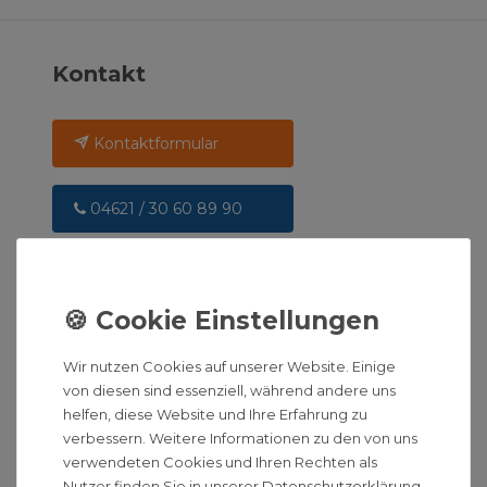
Kontakt
Kontaktformular
04621 / 30 60 89 90
info@unidomo.com
Montag - Freitag 08:00 - 17:00 Uhr
Wir nutzen Cookies auf unserer Website. Einige
Informationen
von diesen sind essenziell, während andere uns
helfen, diese Website und Ihre Erfahrung zu
Hilfe
verbessern. Weitere Informationen zu den von uns
Ratgeber
verwendeten Cookies und Ihren Rechten als
Herstellerwelten
Nutzer finden Sie in unserer
Daten­schutz­erklärung