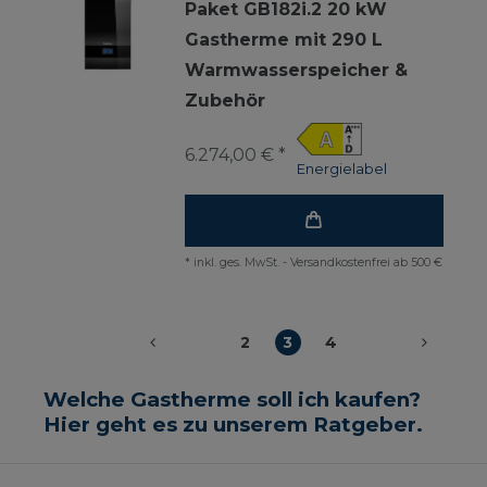
Paket GB182i.2 20 kW
Gastherme mit 290 L
Warmwasserspeicher &
Zubehör
6.274,00 € *
Energielabel
*
inkl. ges. MwSt.
-
Versandkostenfrei ab 500 €
2
3
4
Welche Gastherme soll ich kaufen?
Hier geht es zu unserem Ratgeber.