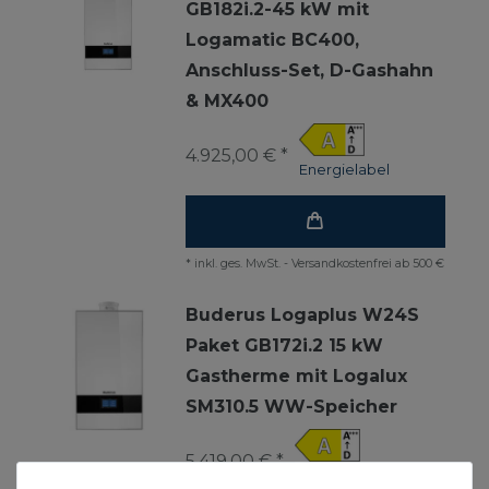
GB182i.2-45 kW mit
Logamatic BC400,
Anschluss-Set, D-Gashahn
& MX400
4.925,00 € *
Energielabel
*
inkl. ges. MwSt.
-
Versandkostenfrei ab 500 €
Buderus Logaplus W24S
Paket GB172i.2 15 kW
Gastherme mit Logalux
SM310.5 WW-Speicher
5.419,00 € *
Energielabel