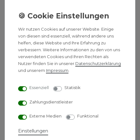
*
inkl. ges. MwSt.
-
Versandkostenfrei ab 500 €
Wir nutzen Cookies auf unserer Website. Einige
von diesen sind essenziell, während andere uns
Buderus Logaplus M
helfen, diese Website und Ihre Erfahrung zu
GB192i.2-50 kW mit
verbessern. Weitere Informationen zu den von uns
Anschluss-Set, D-Gashahn
verwendeten Cookies und Ihren Rechten als
und MX400 Funkmodul
Nutzer finden Sie in unserer
Daten­schutz­erklärung
und unserem
Impressum
.
5.460,00 € *
Energielabel
Essenziell
Statistik
Zahlungsdienstleister
*
inkl. ges. MwSt.
-
Versandkostenfrei ab 500 €
Externe Medien
Funktional
Buderus Logaplus W24S
Einstellungen
Paket GB172i.2 20 kW