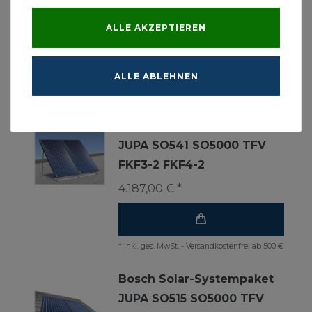
FKF3-2 FKF4-2
ALLE AKZEPTIEREN
3.624,00 € *
ALLE ABLEHNEN
*
inkl. ges. MwSt.
-
Versandkostenfrei ab 500 €
Bosch Solar-Systempaket
JUPA SO541 SO5000 TFV
FKF3-2 FKF4-2
4.187,00 € *
*
inkl. ges. MwSt.
-
Versandkostenfrei ab 500 €
Bosch Solar-Systempaket
JUPA SO515 SO5000 TFV