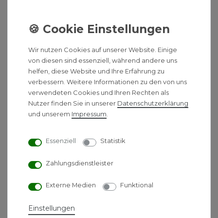
FKF3-2 FKF4-2
2.511,00 € *
Wir nutzen Cookies auf unserer Website. Einige
von diesen sind essenziell, während andere uns
*
inkl. ges. MwSt.
-
Versandkostenfrei ab 500 €
helfen, diese Website und Ihre Erfahrung zu
verbessern. Weitere Informationen zu den von uns
Bosch Solar-Systempaket
verwendeten Cookies und Ihren Rechten als
Nutzer finden Sie in unserer
Daten­schutz­erklärung
JUPA SO540 SO5000 TFV
und unserem
Impressum
.
FKF3-2 FKF4-2
2.782,00 € *
Essenziell
Statistik
Zahlungsdienstleister
*
inkl. ges. MwSt.
-
Versandkostenfrei ab 500 €
Externe Medien
Funktional
Bosch Solar-Systempaket
Einstellungen
JUPA SO532 SO5000 TFV