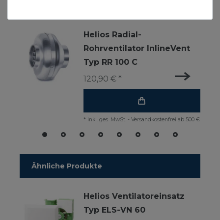
Zubehör
Helios Radial-
Rohrventilator InlineVent
Typ RR 100 C
120,90 € *
*
inkl. ges. MwSt.
-
Versandkostenfrei ab 500 €
Ähnliche Produkte
Helios Ventilatoreinsatz
Typ ELS-VN 60