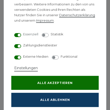
Montagekonsole Helios MK 4
verbessern. Weitere Informationen zu den von uns
verwendeten Cookies und Ihren Rechten als
für
Typen RR und RRK Ex
Nutzer finden Sie in unserer
Daten­schutz­erklärung
Zur Befestigung der Typen RR und RRK Ex an
und unserem
Impressum
.
Decke, Wand oder Boden. Aus verzinktem
Stahlblech.
Essenziell
Statistik
Downloads:
Zahlungsdienstleister
Helios
05824 MK4 Montagekonsole
Installationsanleitung (pdf)
Externe Medien
Funktional
Helios 05824 MK4 Montagekonsole
Einstellungen
Katalogseite (pdf)
Helios 05824 MK4 Montagekonsole
Maßzeichnung (pdf)
ALLE AKZEPTIEREN
ALLE ABLEHNEN