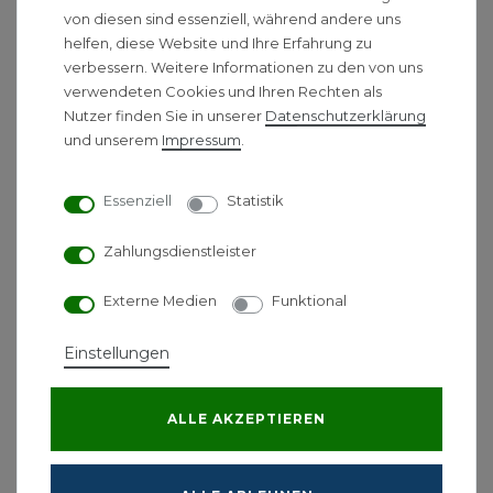
Comfopipe 160 aus EPP 1000
von diesen sind essenziell, während andere uns
mm, D 190/160 mm
helfen, diese Website und Ihre Erfahrung zu
verbessern. Weitere Informationen zu den von uns
ZE Rohr ComfoPipe Compact 160
verwendeten Cookies und Ihren Rechten als
L=1000 mm, D=190/160
Nutzer finden Sie in unserer
Daten­schutz­erklärung
und unserem
Impressum
.
Zehnder Lüftungsrohr ComfoPipe Compact
160
Essenziell
Statistik
als gedämmte, dampfdiffusionsdichte
Ausführung. Alle Elemente dank
Zahlungsdienstleister
integrierter
Steckverbindung einfach miteinander zu
Externe Medien
Funktional
Verbinden. Rohre können passend gekürzt
werden. Schnelle und einfache Montage
Einstellungen
durch
geringes Gewicht.
ALLE AKZEPTIEREN
Material: extrudiertes Polypropylen
Materialstärke: 15mm