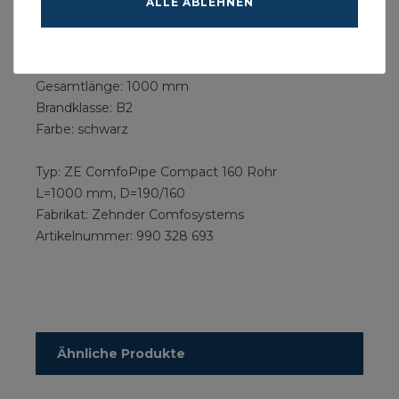
Wärmeleitung: 0,037 W/mK
ALLE ABLEHNEN
Einsatzbereich: 25 bis 80C
Durchmesser außen: 190 mm
Durchmesser innen: 160 mm
Gesamtlänge: 1000 mm
Brandklasse: B2
Farbe: schwarz
Typ: ZE ComfoPipe Compact 160 Rohr
L=1000 mm, D=190/160
Fabrikat: Zehnder Comfosystems
Artikelnummer: 990 328 693
Ähnliche Produkte